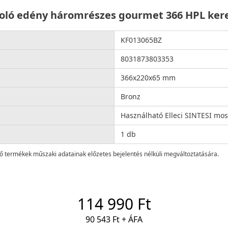
roló edény háromrészes gourmet 366 HPL kere
KF013065BZ
8031873803353
366x220x65 mm
Bronz
Használható Elleci SINTESI mo
1 db
lő termékek műszaki adatainak előzetes bejelentés nélküli megváltoztatására.
114 990 Ft
90 543 Ft + ÁFA