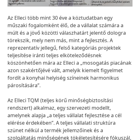
Az Elleci több mint 30 éve a köztudatban egy
műszaki fogalomként élő, de a vállalat számára a
múlt és a jövő közötti válaszhatárt jelentő dologra
törekszik, mely nem más, mint a fejlesztés. A
reprezentatív jellegű, felső kategóriás projektek
teljesítése iránti teljes elköteleződésnek
köszönhetően mára az Elleci a „mosogatás piacának
azon szakértőjévé vált, amelyik kiemelt figyelmet
fordít a konyhai helyiség színeinek harmonikus
párosítására”.
Az Elleci TQM (teljes körű minőségbiztosítási
rendszert) alkalmaz, egy szervezeti modellt,
amelynek alapja „a teljes vállalat fejlesztése a cél
elérése érdekében”. A teljes vállalati struktúra
szünet nélkül a termék jellemzőinek és a
szolgáltatás minőségének tökéletesítésére fókuszál,