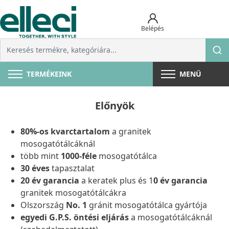
Belépés
TERMÉKEINK
MENÜ
Előnyök
80%-os kvarctartalom
a granitek
mosogatótálcáknál
több mint
1000-féle
mosogatótálca
30 éves
tapasztalat
20 év garancia
a keratek plus és 1
0 év garancia
granitek mosogatótálcákra
Olszország
No. 1
gránit mosogatótálca gyártója
egyedi G.P.S. öntési eljárás
a mosogatótálcáknál