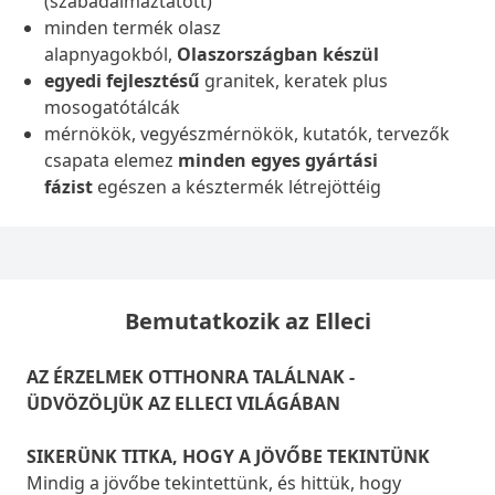
(szabadalmaztatott)
minden termék olasz
alapnyagokból,
Olaszországban készül
egyedi fejlesztésű
granitek, keratek plus
mosogatótálcák
mérnökök, vegyészmérnökök, kutatók, tervezők
csapata elemez
minden egyes gyártási
fázist
egészen a késztermék létrejöttéig
Bemutatkozik az Elleci
AZ ÉRZELMEK OTTHONRA TALÁLNAK -
ÜDVÖZÖLJÜK AZ ELLECI VILÁGÁBAN
SIKERÜNK TITKA, HOGY A JÖVŐBE TEKINTÜNK
Mindig a jövőbe tekintettünk, és hittük, hogy