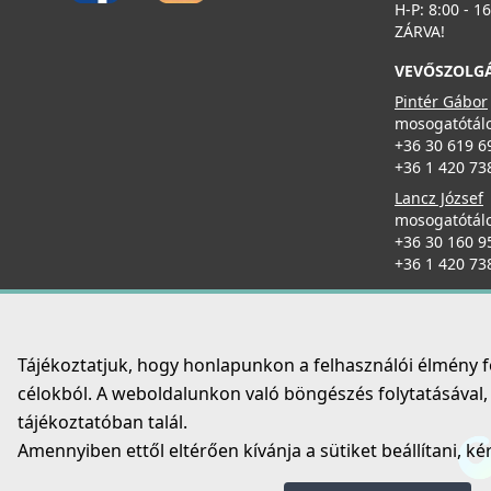
H-P: 8:00 - 1
ZÁRVA!
VEVŐSZOLG
Pintér Gábor
mosogatótálc
+36 30 619 6
+36 1 420 73
Lancz József
mosogatótálc
+36 30 160 9
+36 1 420 73
Tájékoztatjuk, hogy honlapunkon a felhasználói élmény 
célokból. A weboldalunkon való böngészés folytatásával, é
tájékoztatóban talál.
Amennyiben ettől eltérően kívánja a sütiket beállítani, ké