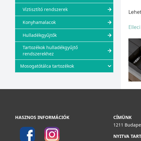
Víztisztító rendszerek
Lehe
Konyhamalacok
Ellec
Hulladékgyűjtők
Tartozékok hulladékgyűjtő
rendszerekhez
Mosogatótálca tartozékok
HASZNOS INFORMÁCIÓK
CÍMÜNK
1211 Budapes
NYITVA TAR