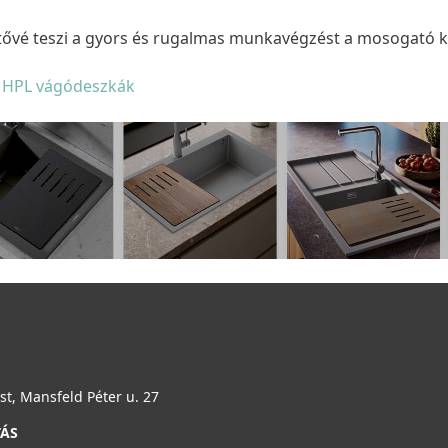
tővé teszi a gyors és rugalmas munkavégzést a mosogató k
i HPL vágódeszkák
t, Mansfeld Péter u. 27
TÁS