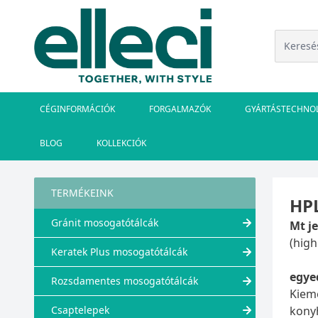
CÉGINFORMÁCIÓK
FORGALMAZÓK
GYÁRTÁSTECHNO
BLOG
KOLLEKCIÓK
TERMÉKEINK
HP
Gránit mosogatótálcák
Mt j
(high
Keratek Plus mosogatótálcák
egye
Rozsdamentes mosogatótálcák
Kieme
Csaptelepek
konyh