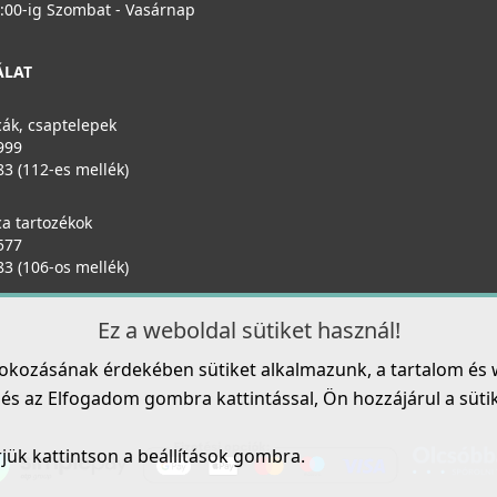
6:00-ig Szombat - Vasárnap
ÁLAT
ák, csaptelepek
999
83 (112-es mellék)
a tartozékok
577
83 (106-os mellék)
Ez a weboldal sütiket használ!
fokozásának érdekében sütiket alkalmazunk, a tartalom és 
s az Elfogadom gombra kattintással, Ön hozzájárul a sütik h
rjük kattintson a beállítások gombra.