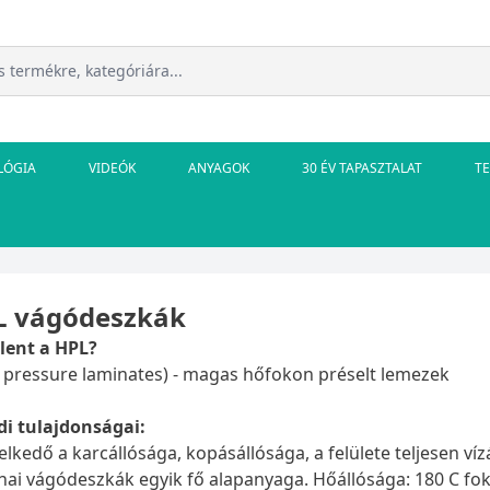
LÓGIA
VIDEÓK
ANYAGOK
30 ÉV TAPASZTALAT
T
L vágódeszkák
elent a HPL?
 pressure laminates) - magas hőfokon préselt lemezek
di tulajdonságai:
lkedő a karcállósága, kopásállósága, a felülete teljesen ví
ai vágódeszkák egyik fő alapanyaga. Hőállósága: 180 C fokot 