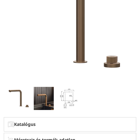
Katalógus
Méretrajz és termék adatlap