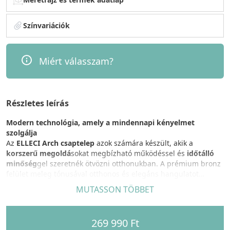
Színvariációk
Miért válasszam?
Részletes leírás
Modern technológia, amely a mindennapi kényelmet
szolgálja
Az
ELLECI Arch csaptelep
azok számára készült, akik a
korszerű megoldá
sokat megbízható működéssel és
időtálló
minőség
gel szeretnék ötvözni otthonukban. A prémium bronz
felület meleg tónusával otthonos és elegáns hangulatot
teremt, miközben a
prémium anyaghasználat
és az átgondolt
MUTASSON TÖBBET
kialakítás hosszú éveken át biztosítja a kényelmes használatot.
Ez a csaptelep nem csupán egy praktikus eszköz, hanem egy
olyan befektetés is, amely nap mint nap hozzájárul az otthoni
269 990 Ft
komforthoz.