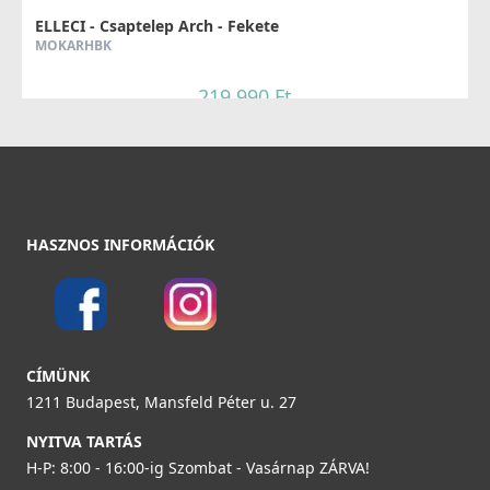
ELLECI - Csaptelep Arch - Fekete
MOKARHBK
219 990 Ft
Részletek
HASZNOS INFORMÁCIÓK
ELLECI - Csaptelep Arch - Arany
MOKARHGD
CÍMÜNK
269 990 Ft
1211 Budapest, Mansfeld Péter u. 27
NYITVA TARTÁS
Részletek
H-P: 8:00 - 16:00-ig Szombat - Vasárnap ZÁRVA!