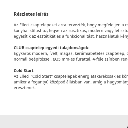
Részletes leírás
Az Elleci csaptelepeket arra tervezték, hogy megfeleljen a
konyhai stílushoz, legyen az rusztikus, modern vagy letisztu
egyesítik az esztétikát és a funkcionalitást, használatuk k
CLUB csaptelep egyedi tulajdonságok:
Egykaros modern, ívelt, magas, kerámiabetétes csaptelep, ol
normál beépítéssel, Ø35 mm-es furattal. 4-féle színben ren
Cold Start
Az Elleci "Cold Start" csaptelepek energiatakarékosak és kör
amikor a fogantyú középső állásban van, amíg a hagyomány
eresztenek.