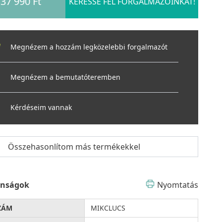
37 990 Ft
KERESSE FEL FORGALMAZÓINKAT!
Megnézem a hozzám legközelebbi forgalmazót
Megnézem a bemutatóteremben
Kérdéseim vannak
Összehasonlítom más termékekkel
onságok
Nyomtatás
ZÁM
MIKCLUCS