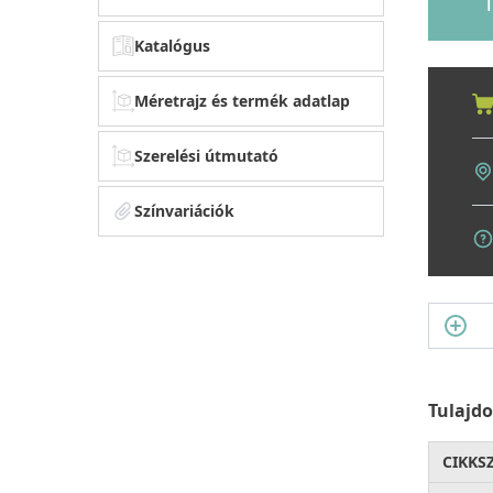
1
Katalógus
Méretrajz és termék adatlap
Szerelési útmutató
Színvariációk
Tulajd
CIKKS