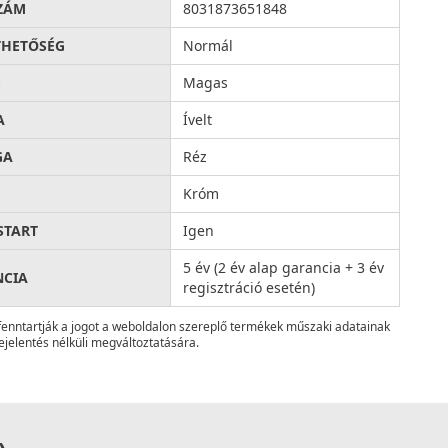
ZÁM
8031873651848
THETŐSÉG
Normál
G
Magas
A
Ívelt
GA
Réz
Króm
START
Igen
5 év (2 év alap garancia + 3 év
NCIA
regisztráció esetén)
fenntartják a jogot a weboldalon szereplő termékek műszaki adatainak
ejelentés nélküli megváltoztatására.