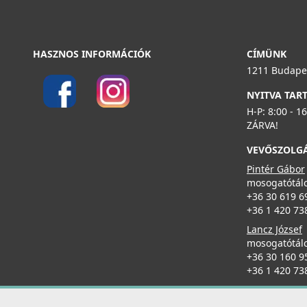
HASZNOS INFORMÁCIÓK
CÍMÜNK
1211 Budapes
NYITVA TAR
H-P: 8:00 - 1
ZÁRVA!
VEVŐSZOLG
Pintér Gábor
mosogatótálc
+36 30 619 6
+36 1 420 73
Lancz József
mosogatótálc
+36 30 160 9
+36 1 420 73