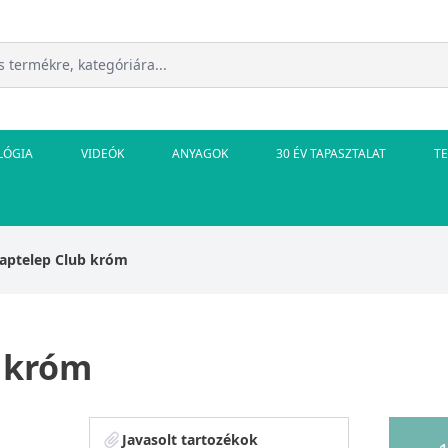
LÓGIA
VIDEÓK
ANYAGOK
30 ÉV TAPASZTALAT
T
saptelep Club króm
b króm
Javasolt tartozékok