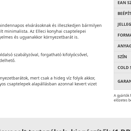
EAN S
BEÉPÍ
JELLE
 mindennapos elvárásoknak és illeszkedjen bármilyen
lt minimalista. Az Elleci konyhai csaptelepei
FORM
ényelmes és ugyanakkor környezetbarát is.
ANYA
dalsó szabályzóval, forgatható kifolyócsővel,
SZÍN
delhető.
COLD 
nyezetbarátok, mert csak a hideg víz folyik akkor,
GARA
os csaptelepek alapállásban azonnal kevert vizet
A gyártók 
előzetes b