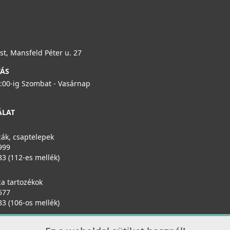
t, Mansfeld Péter u. 27
TÁS
6:00-ig Szombat - Vasárnap
ÁLAT
ák, csaptelepek
999
83 (112-es mellék)
a tartozékok
577
83 (106-os mellék)