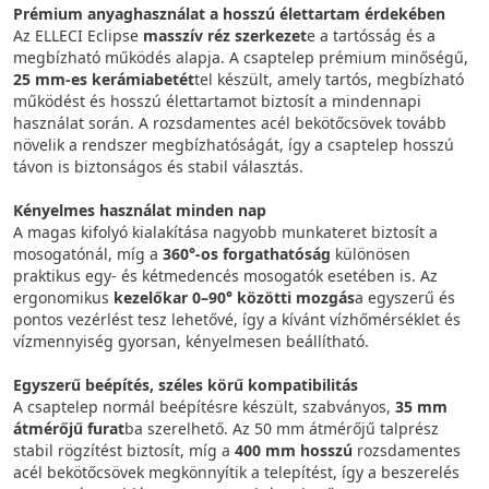
Prémium anyaghasználat a hosszú élettartam érdekében
Az ELLECI Eclipse
masszív réz szerkezet
e a tartósság és a
megbízható működés alapja. A csaptelep prémium minőségű,
25 mm-es kerámiabetét
tel készült, amely tartós, megbízható
működést és hosszú élettartamot biztosít a mindennapi
használat során. A rozsdamentes acél bekötőcsövek tovább
növelik a rendszer megbízhatóságát, így a csaptelep hosszú
távon is biztonságos és stabil választás.
Kényelmes használat minden nap
A magas kifolyó kialakítása nagyobb munkateret biztosít a
mosogatónál, míg a
360°-os forgathatóság
különösen
praktikus egy- és kétmedencés mosogatók esetében is. Az
ergonomikus
kezelőkar 0–90° közötti mozgás
a egyszerű és
pontos vezérlést tesz lehetővé, így a kívánt vízhőmérséklet és
vízmennyiség gyorsan, kényelmesen beállítható.
Egyszerű beépítés, széles körű kompatibilitás
A csaptelep normál beépítésre készült, szabványos,
35 mm
átmérőjű furat
ba szerelhető. Az 50 mm átmérőjű talprész
stabil rögzítést biztosít, míg a
400 mm hosszú
rozsdamentes
acél bekötőcsövek megkönnyítik a telepítést, így a beszerelés