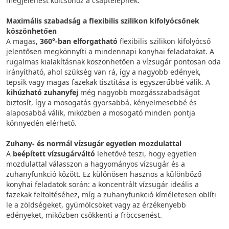
megjelenést kölcsönöz a csaptelepnek.
Maximális szabadság a flexibilis szilikon kifolyócsőnek
köszönhetően
A magas,
360°-ban elforgatható
flexibilis szilikon kifolyócső
jelentősen megkönnyíti a mindennapi konyhai feladatokat. A
rugalmas kialakításnak köszönhetően a vízsugár pontosan oda
irányítható, ahol szükség van rá, így a nagyobb edények,
tepsik vagy magas fazekak tisztítása is egyszerűbbé válik. A
kihúzható zuhanyfej
még nagyobb mozgásszabadságot
biztosít, így a mosogatás gyorsabbá, kényelmesebbé és
alaposabbá válik, miközben a mosogató minden pontja
könnyedén elérhető.
Zuhany- és normál vízsugár egyetlen mozdulattal
A
beépített vízsugárváltó
lehetővé teszi, hogy egyetlen
mozdulattal válasszon a hagyományos vízsugár és a
zuhanyfunkció között. Ez különösen hasznos a különböző
konyhai feladatok során: a koncentrált vízsugár ideális a
fazekak feltöltéséhez, míg a zuhanyfunkció kíméletesen öblíti
le a zöldségeket, gyümölcsöket vagy az érzékenyebb
edényeket, miközben csökkenti a fröccsenést.