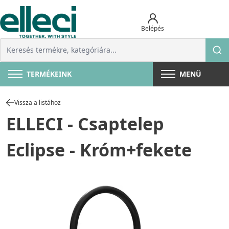
Belépés
TERMÉKEINK
MENÜ
Vissza a listához
ELLECI - Csaptelep
Eclipse - Króm+fekete