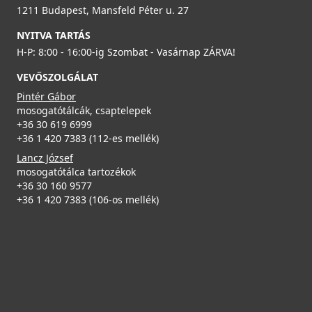
199 990 Ft
1211 Budapest, Mansfeld Péter u. 27
NYITVA TARTÁS
Részletek
H-P: 8:00 - 16:00-ig Szombat - Vasárnap ZÁRVA!
VEVŐSZOLGÁLAT
Pintér Gábor
mosogatótálcák, csaptelepek
+36 30 619 6999
+36 1 420 7383 (112-es mellék)
Lancz József
mosogatótálca tartozékok
+36 30 160 9577
+36 1 420 7383 (106-os mellék)