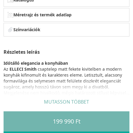
Méretrajz és termék adatlap
Színvariációk
Részletes leírás
Időtálló elegancia a konyhában
Az
ELLECI Smith
csaptelep matt fekete kivitelben a modern
konyhák kifinomult és karakteres eleme. Letisztult, alacsony
formavilága és selymesen matt felülete diszkrét eleganciát
sugároz, amely hosszú távon sem megy ki a divatból.
Megjelenése nem hivalkodó, mégis határozott stílust képvisel –
ideális választás azok számára, akik az esztétikum mellett a
MUTASSON TÖBBET
tartós értéket is szem előtt tartják.
Kényelmes és kiszámítható használat minden nap
199 990 Ft
A csaptelep egykaros kialakítása egyszerű és pontos vezérlést
tesz lehetővé. A
0–90°-os karmozgatás
révén a vízhőmérséklet