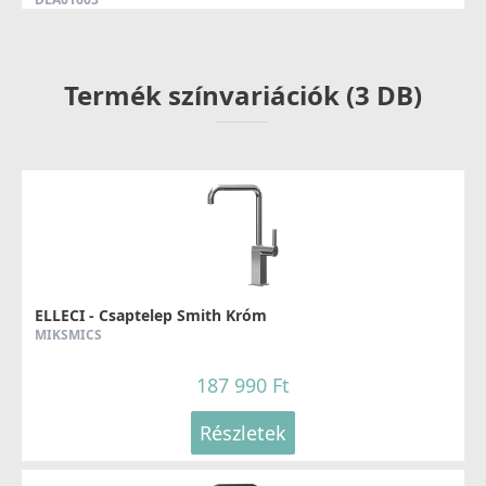
8 790 Ft
Termék színvariációk (3 DB)
Részletek
ELLECI - Csaptelep Smith Króm
MIKSMICS
187 990 Ft
Részletek