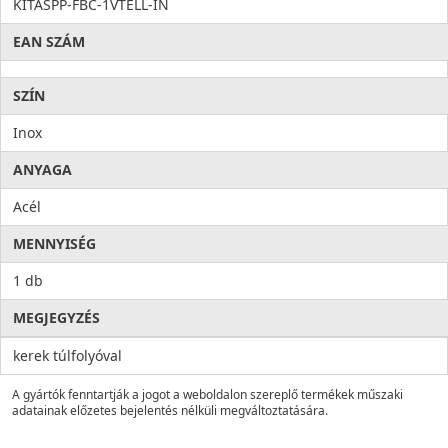
KITASPP-FBC-1VTELL-IN
EAN SZÁM
SZÍN
Inox
ANYAGA
Acél
MENNYISÉG
1 db
MEGJEGYZÉS
kerek túlfolyóval
A gyártók fenntartják a jogot a weboldalon szereplő termékek műszaki
adatainak előzetes bejelentés nélküli megváltoztatására.