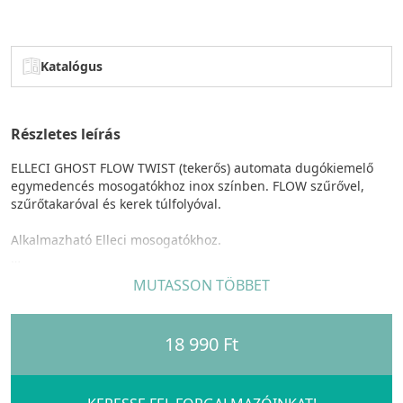
Katalógus
Részletes leírás
ELLECI GHOST FLOW TWIST (tekerős) automata dugókiemelő
egymedencés mosogatókhoz inox színben. FLOW szűrővel,
szűrőtakaróval és kerek túlfolyóval.
Alkalmazható Elleci mosogatókhoz.
Lehetővé teszi a lefolyó távoli nyitását és zárását. A takarófedél
MUTASSON TÖBBET
eltakarja a lefolyót, és egyben design-elemmé válik, amely
tökéletesen illeszkedik a mosogatóhoz, csaptelephez és
kiegészítőkhöz, vagy éppen színkontrasztot teremt ezek között.
18 990 Ft