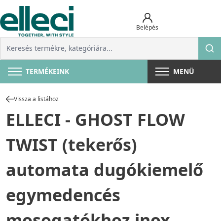
Belépés
TERMÉKEINK
MENÜ
Vissza a listához
ELLECI - GHOST FLOW
TWIST (tekerős)
automata dugókiemelő
egymedencés
mosogatókhoz inox