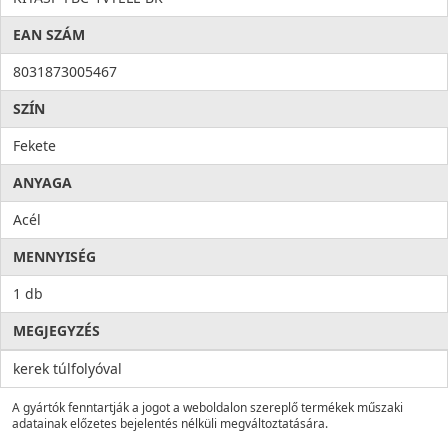
EAN SZÁM
8031873005467
SZÍN
Fekete
ANYAGA
Acél
MENNYISÉG
1 db
MEGJEGYZÉS
kerek túlfolyóval
A gyártók fenntartják a jogot a weboldalon szereplő termékek műszaki
adatainak előzetes bejelentés nélküli megváltoztatására.