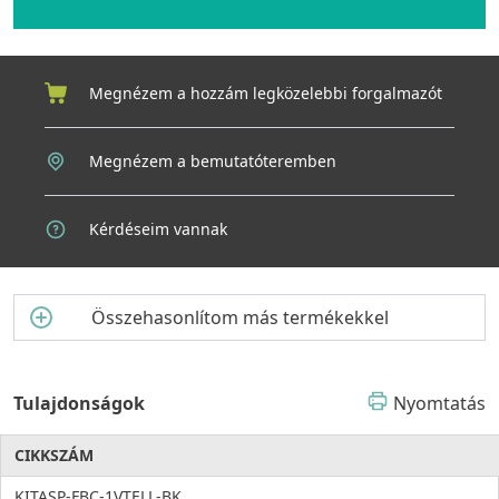
Megnézem a hozzám legközelebbi forgalmazót
Megnézem a bemutatóteremben
Kérdéseim vannak
Összehasonlítom más termékekkel
Tulajdonságok
Nyomtatás
CIKKSZÁM
KITASP-FBC-1VTELL-BK