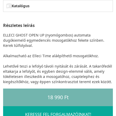
Katalógus
Részletes leírás
ELLECI GHOST OPEN UP (nyomógombos) automata
dugókiemelő egymedencés mosogatókhoz fekete színben.
Kerek túlfolyóval.
Alkalmazható az Elleci Time aláépíthető mosogatókhoz.
Lehetővé teszi a lefolyó távoli nyitását és zárását. A takarófedél
eltakarja a lefolyót, és egyben design-elemmé válik, amely
tökéletesen illeszkedik a mosogatóhoz, csaptelephez és
kiegészítőkhöz, vagy éppen színkontrasztot teremt ezek között.
18 990 Ft
KERESSE FEL FORGALMAZÓINKAT!