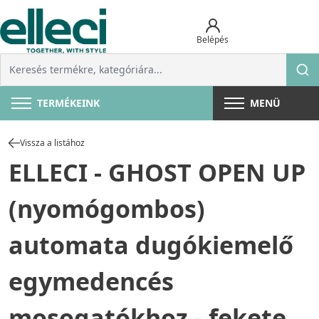
Belépés
TERMÉKEINK
MENÜ
Vissza a listához
ELLECI - GHOST OPEN UP
(nyomógombos)
automata dugókiemelő
egymedencés
mosogatókhoz - fekete