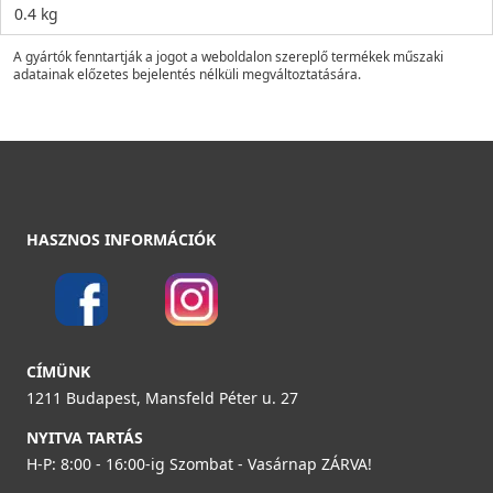
0.4 kg
A gyártók fenntartják a jogot a weboldalon szereplő termékek műszaki
adatainak előzetes bejelentés nélküli megváltoztatására.
HASZNOS INFORMÁCIÓK
CÍMÜNK
1211 Budapest, Mansfeld Péter u. 27
NYITVA TARTÁS
H-P: 8:00 - 16:00-ig Szombat - Vasárnap ZÁRVA!