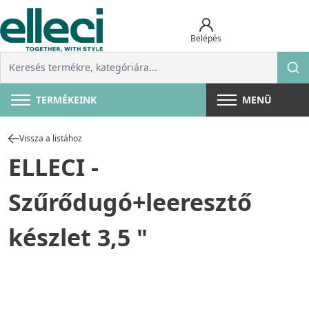
Belépés
TERMÉKEINK
MENÜ
Vissza a listához
ELLECI -
Szűrődugó+leeresztő
készlet 3,5 "