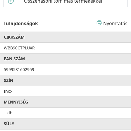
Összehasonlítom más termékekkel
Tulajdonságok
Nyomtatás
CIKKSZÁM
WBB90CTPLUXR
EAN SZÁM
5999531602959
SZÍN
Inox
MENNYISÉG
1 db
SÚLY