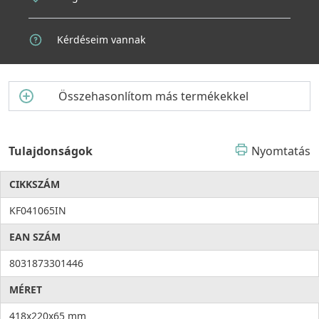
Kérdéseim vannak
Összehasonlítom más termékekkel
Tulajdonságok
Nyomtatás
CIKKSZÁM
KF041065IN
EAN SZÁM
8031873301446
MÉRET
418x220x65 mm