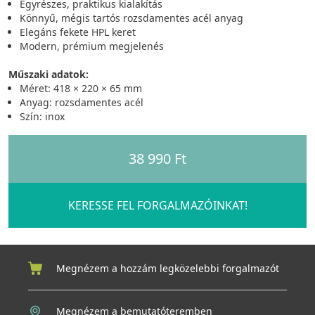
Egyrészes, praktikus kialakítás
Könnyű, mégis tartós rozsdamentes acél anyag
Elegáns fekete HPL keret
Modern, prémium megjelenés
Műszaki adatok:
Méret: 418 × 220 × 65 mm
Anyag: rozsdamentes acél
Szín: inox
38 990 Ft
KERESSE FEL FORGALMAZÓINKAT!
Megnézem a hozzám legközelebbi forgalmazót
Megnézem a bemutatóteremben