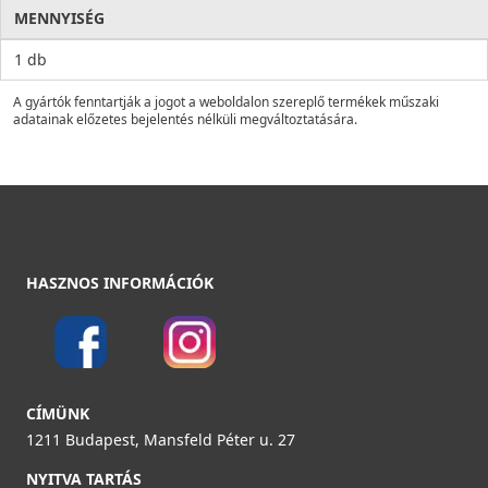
MENNYISÉG
1 db
A gyártók fenntartják a jogot a weboldalon szereplő termékek műszaki
adatainak előzetes bejelentés nélküli megváltoztatására.
HASZNOS INFORMÁCIÓK
CÍMÜNK
1211 Budapest, Mansfeld Péter u. 27
NYITVA TARTÁS