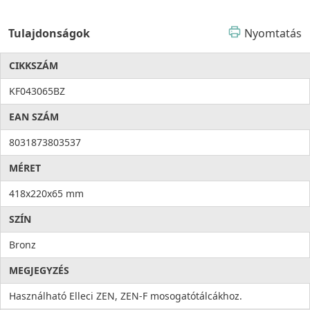
Tulajdonságok
Nyomtatás
CIKKSZÁM
KF043065BZ
EAN SZÁM
8031873803537
MÉRET
418x220x65 mm
SZÍN
Bronz
MEGJEGYZÉS
Használható Elleci ZEN, ZEN-F mosogatótálcákhoz.