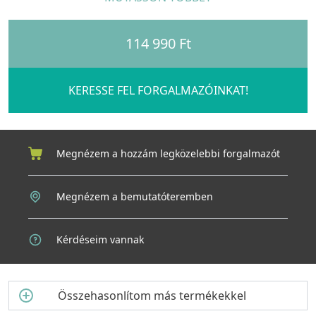
konyhai munkavégzés során. A szélesebb HPL keret stabilitást
és eleganciát kölcsönöz, kiemelve a konyha prémium
hangulatát.
114 990 Ft
Főbb jellemzők:
KERESSE FEL FORGALMAZÓINKAT!
Megnézem a hozzám legközelebbi forgalmazót
Megnézem a bemutatóteremben
Kérdéseim vannak
Összehasonlítom más termékekkel