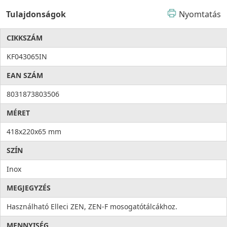
Tulajdonságok
Nyomtatás
CIKKSZÁM
KF043065IN
EAN SZÁM
8031873803506
MÉRET
418x220x65 mm
SZÍN
Inox
MEGJEGYZÉS
Használható Elleci ZEN, ZEN-F mosogatótálcákhoz.
MENNYISÉG