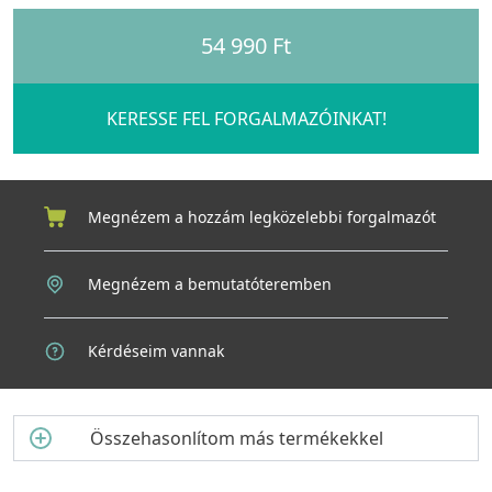
mindennapi használat során.
54 990 Ft
Főbb jellemzők:
KERESSE FEL FORGALMAZÓINKAT!
Megnézem a hozzám legközelebbi forgalmazót
Megnézem a bemutatóteremben
Kérdéseim vannak
Összehasonlítom más termékekkel