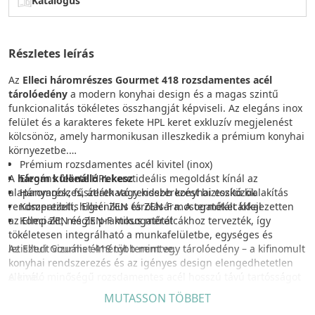
Katalógus
Részletes leírás
Az
Elleci háromrészes Gourmet 418 rozsdamentes acél
tárolóedény
a modern konyhai design és a magas szintű
funkcionalitás tökéletes összhangját képviseli. Az elegáns inox
felület és a karakteres fekete HPL keret exkluzív megjelenést
kölcsönöz, amely harmonikusan illeszkedik a prémium konyhai
környezetbe.
Prémium rozsdamentes acél kivitel (inox)
A
három különálló rekesz
Elegáns fekete HPL keret
ideális megoldást kínál az
alapanyagok, fűszerek vagy kisebb konyhai eszközök
Háromrészes, átlátható rendszerezést biztosító kialakítás
rendszerezett, higiénikus tárolására. A terméket kifejezetten
Kompatibilis Elleci ZEN és ZEN-F mosogatótálcákkal
az Elleci ZEN és ZEN-F mosogatótálcákhoz tervezték, így
Kompakt, mégis praktikus méret
tökéletesen integrálható a munkafelületbe, egységes és
letisztult vizuális élményt teremtve.
Az Elleci Gourmet 418 több mint egy tárolóedény – a kifinomult
konyhai rendszerezés és az igényes design elengedhetetlen
A kiváló minőségű rozsdamentes acél hosszú távú tartósságot
eleme.
és egyszerű tisztíthatóságot biztosít, míg a praktikus méret
MUTASSON TÖBBET
(418 × 220 × 65 mm) optimális helykihasználást tesz lehetővé a