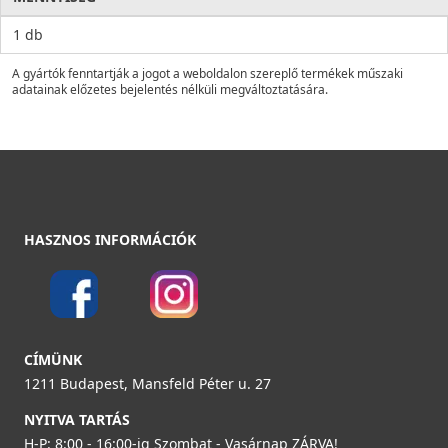
1 db
A gyártók fenntartják a jogot a weboldalon szereplő termékek műszaki
adatainak előzetes bejelentés nélküli megváltoztatására.
HASZNOS INFORMÁCIÓK
CÍMÜNK
1211 Budapest, Mansfeld Péter u. 27
NYITVA TARTÁS
H-P: 8:00 - 16:00-ig Szombat - Vasárnap ZÁRVA!