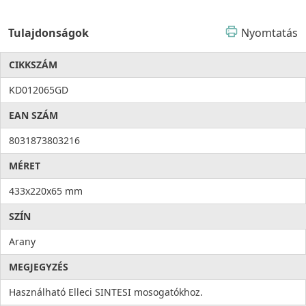
Tulajdonságok
Nyomtatás
CIKKSZÁM
KD012065GD
EAN SZÁM
8031873803216
MÉRET
433x220x65 mm
SZÍN
Arany
MEGJEGYZÉS
Használható Elleci SINTESI mosogatókhoz.