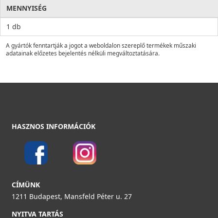
MENNYISÉG
1 db
A gyártók fenntartják a jogot a weboldalon szereplő termékek műszaki
adatainak előzetes bejelentés nélküli megváltoztatására.
HASZNOS INFORMÁCIÓK
CÍMÜNK
1211 Budapest, Mansfeld Péter u. 27
NYITVA TARTÁS