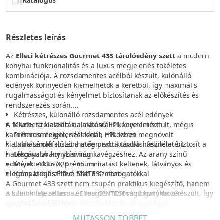
Katalógus
Részletes leírás
Az
Elleci kétrészes Gourmet 433 tárolóedény szett
a modern
konyhai funkcionalitás és a luxus megjelenés tökéletes
kombinációja. A rozsdamentes acélból készült, különálló
edények könnyedén kiemelhetők a keretből, így maximális
rugalmasságot és kényelmet biztosítanak az előkészítés és
rendszerezés során.
Kétrészes, különálló rozsdamentes acél edények
A fekete, szélesebb kialakítású HPL keret letisztult, mégis
Kivehető kialakítás a maximális kényelemért
karakteres megjelenést kínál, miközben megnövelt
Prémium fekete, szélesebb HPL keret
kialakításának köszönhetően extra tárolási felületet biztosít a
Extra tárolófelület a még praktikusabb használatért
hatékonyabb konyhai munkavégzéshez. Az arany színű
Elegáns arany színvilág
edények exkluzív, prémium hatást keltenek, látványos és
Méret: 433 × 220 × 65 mm
elegáns kiegészítővé téve a szettet.
Kompatibilis Elleci SINTESI mosogatókkal
A Gourmet 433 szett nem csupán praktikus kiegészítő, hanem
A szett kifejezetten az Elleci SINTESI mosogatókhoz készült, így
a kifinomult, stílusos és magas minőségű konyhai tér
garantálja a tökéletes illeszkedést és az egységes,
meghatározó eleme.
professzionális munkakörnyezet kialakítását.
MUTASSON TÖBBET