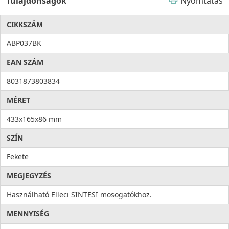
Tulajdonságok
Nyomtatás
CIKKSZÁM
ABP037BK
EAN SZÁM
8031873803834
MÉRET
433x165x86 mm
SZÍN
Fekete
MEGJEGYZÉS
Használható Elleci SINTESI mosogatókhoz.
MENNYISÉG