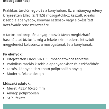
mosogatókhoz)
Praktikus tárolómegoldás a konyhában. Ez a műanyag edény
kifejezetten Elleci SINTESI mosogatókhoz készült, ideális
kisebb alapanyagok, konyhai eszközök vagy előkészített
hozzávalók rendszerezésére.
A tartós polipropilén anyag hosszú távon megbízható
használatot biztosít, míg a fekete szín modern, letisztult
megjelenést kölcsönöz a mosogatónak és a konyhának.
Fő előnyök:
Kifejezetten Elleci SINTESI mosogatókhoz tervezve
Praktikus tárolás kisebb alapanyagokhoz és eszközökhöz
Tartós, könnyen tisztítható polipropilén anyag
Modern, fekete design
Műszaki adatok:
Méret: 433x165x86 mm
Anyag: polipropilén
Szín: fekete