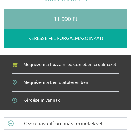
biztonsági utasításokat
Tárolja a terméket az eredeti és hermetikusan lezárt
flakonokban. A terméket 5°-20° C közötti hőmérsékleten
11 990 Ft
tárolja.
KERESSE FEL FORGALMAZÓINKAT!
Megnézem a hozzám legközelebbi forgalmazót
Megnézem a bemutatóteremben
Kérdéseim vannak
Összehasonlítom más termékekkel