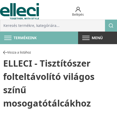
Belépés
TERMÉKEINK
MENÜ
Vissza a listához
ELLECI - Tisztítószer
folteltávolító világos
színű
mosogatótálcákhoz