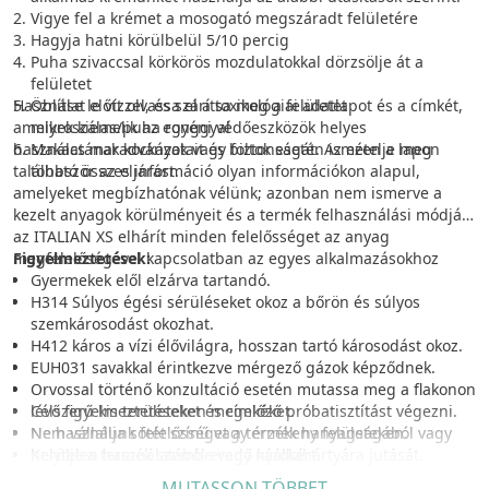
Vigye fel a krémet a mosogató megszáradt felületére
Hagyja hatni körülbelül 5/10 percig
Puha szivaccsal körkörös mozdulatokkal dörzsölje át a
felületet
Használat előtt olvassa el a toxikológiai adatlapot és a címkét,
Öblítse le vízzel, és szárítsa meg a felületet
amelyek kiemelik az egyéni védőeszközök helyes
mikroszálas/puha ronggyal
használatának kockázatait és biztonságát. Az ezen a lapon
Makacs maradványok vagy foltok esetén ismételje meg
található összes információ olyan információkon alapul,
többször az eljárást.
amelyeket megbízhatónak vélünk; azonban nem ismerve a
kezelt anyagok körülményeit és a termék felhasználási módját,
az ITALIAN XS elhárít minden felelősséget az anyag
megfelelőségével kapcsolatban az egyes alkalmazásokhoz
Figyelmeztetések:
Gyermekek elől elzárva tartandó.
H314 Súlyos égési sérüléseket okoz a bőrön és súlyos
szemkárosodást okozhat.
H412 káros a vízi élővilágra, hosszan tartó károsodást okoz.
EUH031 savakkal érintkezve mérgező gázok képződnek.
Orvossal történő konzultáció esetén mutassa meg a flakonon
lévő figyelmeztetéseket és címkéket.
Célszerű kis területeken megelőző próbatisztítást végezni.
Ne használja sötét színű vagy érzékeny felületeken.
Nem vállalunk felelősséget a termék hanyagságából vagy
Kerülje a termék szembe vagy nyálkahártyára jutását.
helytelen használatából eredő károkért.
Mindig kövesse a csomagoláson feltüntetett használati és
MUTASSON TÖBBET