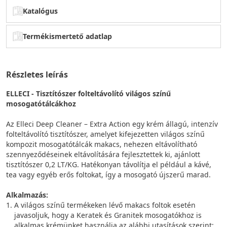
Katalógus
Termékismertető adatlap
Részletes leírás
ELLECI - Tisztítószer folteltávolító világos színű
mosogatótálcákhoz
Az Elleci Deep Cleaner – Extra Action egy krém állagú, intenzív
folteltávolító tisztítószer, amelyet kifejezetten világos színű
kompozit mosogatótálcák makacs, nehezen eltávolítható
szennyeződéseinek eltávolítására fejlesztettek ki, ajánlott
tisztítószer 0,2 LT/KG. Hatékonyan távolítja el például a kávé,
tea vagy egyéb erős foltokat, így a mosogató újszerű marad.
Alkalmazás:
A világos színű termékeken lévő makacs foltok esetén
javasoljuk, hogy a Keratek és Granitek mosogatókhoz is
alkalmas krémünket használja az alábbi utasítások szerint: