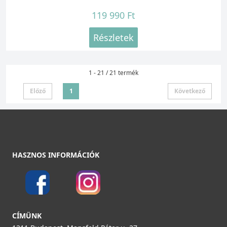
119 990 Ft
Részletek
1 - 21 / 21 termék
Előző
1
Következő
HASZNOS INFORMÁCIÓK
CÍMÜNK