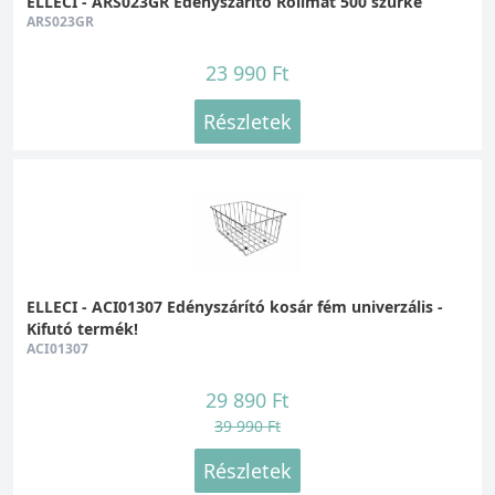
ELLECI - ARS023GR Edényszárító Rollmat 500 szürke
ARS023GR
23 990 Ft
Részletek
ELLECI - ACI01307 Edényszárító kosár fém univerzális -
Kifutó termék!
ACI01307
29 890 Ft
39 990 Ft
Részletek