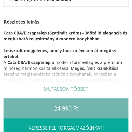
Részletes leírás
Cata CBA/E csaptelep (Szatinált króm) – Időtálló elegancia és
megbízható teljesítmény a modern konyhában
Letisztult megjelenés, amely hosszú éveken át megőrzi
értékét
A
Cata CBA/E csaptelep
a modern formavilág és a prémium
minőség harmonikus találkozása.
Magas, ívelt kialakítás
a
elegáns megjelenést kölcsönöz a konyhának, miközben a
mindennapi használat során is
kényelmes hozzáférés
t biztosít
a mosogató teljes felületéhez. Az inox felület kifinomult
MUTASSON TÖBBET
megjelenésével könnyedén illeszkedik a korszerű és az időtálló
konyhai enteriőrökbe egyaránt.
24 990 Ft
Tartós szerkezet a hosszú távú megbízhatóságért
A csaptelep
masszív sárgaréz test
tel készül, amely kiváló
szilárdságot és hosszú élettartamot biztosít. A minőségi
kerámiabetét
precíz működést garantál, így a víznyitás és a
KERESSE FEL FORGALMAZÓINKAT!