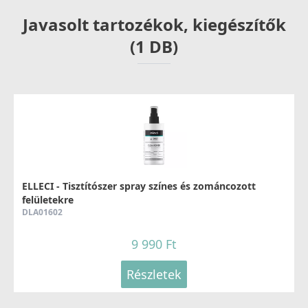
hajlékony kialakítás megkönnyíti a beszerelést, a tanúsított
Javasolt tartozékok, kiegészítők
anyaghasználat pedig garantálja a hosszú élettartamot és a
megbízható működést. Válassza a minőséget és a biztonságot
(1 DB)
otthona számára!
ELLECI - Tisztítószer spray színes és zománcozott
felületekre
DLA01602
9 990 Ft
Részletek