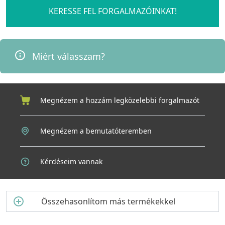
mosogatást, mosdókagyló tisztítását vagy akár a zöldségek,
KERESSE FEL FORGALMAZÓINKAT!
gyümölcsök öblítését.
A forgatható kialakítás növeli a csaptelep funkcionalitását,
különösen sarokban vagy dupla mosogatók esetén, ahol a
Miért válasszam?
mozgathatóság jelentős előnyt jelent. A legtöbb 360 fokban
forgatható csaptelep emellett víztakarékos kialakítású, és
könnyen szerelhető, így praktikus és környezetbarát választás.
A víztakarékosság jegyében
Megnézem a hozzám legközelebbi forgalmazót
Az Air Spout funkcióval renedelkező csaptelep ideális választás
mindazok számára, akik szeretnének takarékoskodni a vízzel,
miközben megőrzik a komfortot és a használati élményt.
Megnézem a bemutatóteremben
Emellett hozzájárul a környezetvédelemhez és az
energiahatékonysághoz, hiszen kevesebb víz felhasználása
kevesebb energiafelhasználást is jelent a melegvíz
Kérdéseim vannak
előállításánál. Válassza az Air Spout funkcióval ellátott
csaptelepet, és élvezze a gazdaságos, mégis kényelmes
vízhasználat előnyeit minden nap!
Összehasonlítom más termékekkel
Egyszerű és hatékony vezérlés
A közepen elhelyezett egykaros vezérlés intuitív és