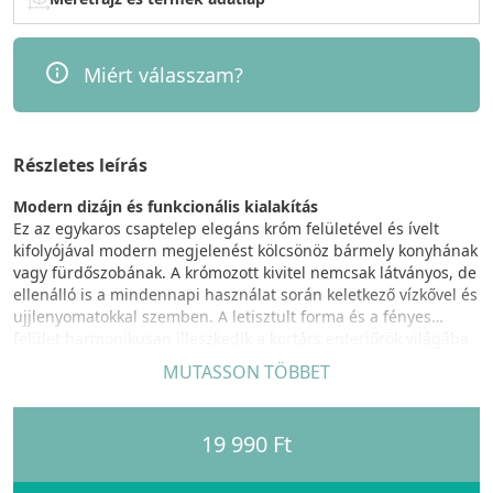
Miért válasszam?
Részletes leírás
Modern dizájn és funkcionális kialakítás
Ez az egykaros csaptelep elegáns króm felületével és ívelt
kifolyójával modern megjelenést kölcsönöz bármely konyhának
vagy fürdőszobának. A krómozott kivitel nemcsak látványos, de
ellenálló is a mindennapi használat során keletkező vízkővel és
ujjlenyomatokkal szemben. A letisztult forma és a fényes
felület harmonikusan illeszkedik a kortárs enteriőrök világába.
MUTASSON TÖBBET
Maximális kényelem és rugalmasság
A 360 fokban forgatható csaptelep kiváló megoldás mind a
konyhában, mind a fürdőszobában, ahol a használhatóság és
19 990 Ft
a mozgásszabadság kiemelten fontos. Ez a csaptelep lehetővé
teszi a kifolyó teljes körű elforgatását, így könnyedén
irányíthatja a vízsugarat bármely irányba, megkönnyítve a