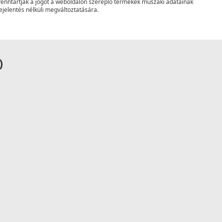
fenntartják a jogot a weboldalon szereplő termékek műszaki adatainak
ejelentés nélküli megváltoztatására.
)