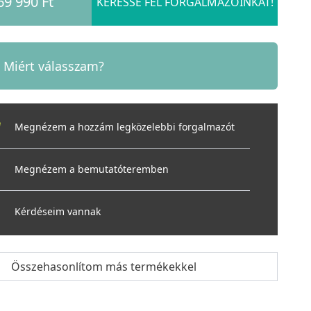
69 990 Ft
KERESSE FEL FORGALMAZÓINKAT!
Miért válasszam?
Megnézem a hozzám legközelebbi forgalmazót
Megnézem a bemutatóteremben
Kérdéseim vannak
Összehasonlítom más termékekkel