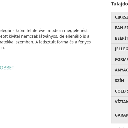
Tulajd
CIKKS
EAN S
ep elegáns króm felületével modern megjelenést
t kivitel nemcsak látványos, de ellenálló is a
BEÉPÍ
atokkal szemben. A letisztult forma és a fényes
ba.
JELLE
FORM
 konyhában, mind a fürdőszobában, ahol a
ÖBBET
ANYA
 csaptelep lehetővé teszi a kifolyó teljes körű
ely irányba, megkönnyítve a mosogatást,
SZÍN
lítését. A forgatható kialakítás növeli a csaptelep
 esetén, ahol a mozgathatóság jelentős előnyt
COLD 
íztakarékos kialakítású, és könnyen szerelhető, így
VÍZTA
GARA
lkezik, amely lehetővé teszi a vízsugár egyszerű
dra. Ez a megoldás tökéletes zöldségek,
 gyors elöblítéséhez is. A funkció növeli a