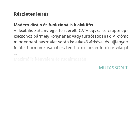
Részletes leírás
Modern dizájn és funkcionális kialakítás
A flexibilis zuhanyfejjel felszerelt, CATA egykaros csaptel
kölcsönöz bármely konyhának vagy fürdőszobának. A krómozot
mindennapi használat során keletkező vízkővel és ujjlenyom
felület harmonikusan illeszkedik a kortárs enteriőrök világá
Maximális kényelem és rugalmasság
A 360 fokban forgatható csaptelep kiváló megoldás mind a
MUTASSON T
használhatóság és a mozgásszabadság kiemelten fontos. Ez a
elforgatását, így könnyedén irányíthatja a vízsugarat bárm
mosdókagyló tisztítását vagy akár a zöldségek, gyümölcsök öb
funkcionalitását, különösen sarokban vagy dupla mosogatók
jelent. A legtöbb 360 fokban forgatható csaptelep emellett v
praktikus és környezetbarát választás.
Kétfunkciós zuhanyfej a maximális kényelemért
A CATA XPB/A csaptelep praktikus zuhanyfunkcióval is rende
átváltását hagyományos folyamatos folyásról permetező mó
gyümölcsök kíméletes tisztításához, illetve nagyobb edények