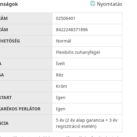
onságok
Nyomtatás
ZÁM
02506401
ZÁM
8422248371896
THETŐSÉG
Normál
G
Flexibilis zuhanyfejjel
A
Ívelt
GA
Réz
Króm
START
Igen
KARÉKOS PERLÁTOR
Igen
5 év (2 év alap garancia + 3 év
NCIA
regisztráció esetén)