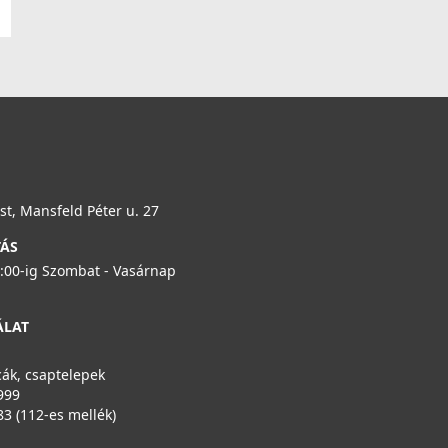
rthatóság és a költséghatékony működés!
 minőségű kerámia betét, amely precíz vízáramlás-
kerámia korongok hosszú élettartamot garantálnak,
 a fejlett technológia ellenáll a vízkőnek és a
működik, és energiatakarékos, kényelmes használatot
ja, hogy csaptelepe stabilan és biztonságosan
t, Mansfeld Péter u. 27
ony munkalapok esetén is. Hosszabb élettartam,
TÁS
dennapi vízhasználathoz!
6:00-ig Szombat - Vasárnap
M10x1x3/8”-os csatlakozással rendelkeznek, így
ÁLAT
zhálózathoz. A hajlékony kialakítás megkönnyíti a
 a hosszú élettartamot és a megbízható működést.
ák, csaptelepek
999
83 (112-es mellék)