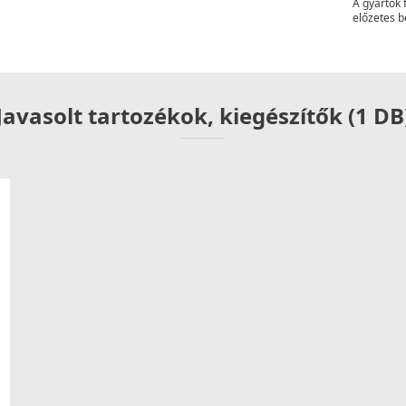
A gyártók 
 víztakarékos működést biztosít a mindennapi
előzetes b
ztás mindazok számára, akik szeretnének
a használati élményt. Emellett hozzájárul a
Javasolt tartozékok, kiegészítők (1 DB
 kevesebb víz felhasználása kevesebb
assza az Air Spout funkcióval ellátott csaptelepet, és
eit minden nap!
omikus használatot biztosít. A kar könnyedén
a precíz beállítást. A klasszikus egykaros kialakítás
s
, akik fontosnak tartják az energiatakarékosságot és
en a csapkar középállásban kizárólag hideg vizet
or valóban szükség van rá. Ezzel jelentős
eges vízmelegítés a mindennapi, gyors használatok
csökkentésében segít, hanem hozzájárul a környezet
sebb ökológiai lábnyomot eredményez. Válassza ezt