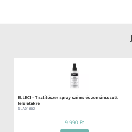
használhatóságot, miközben pontosabb irányíthatóságot és
feladatok során.
A víztakarékosság jegyében
Az Air Spout funkcióval rendelkező csaptelep ideális válas
takarékoskodni a vízzel, miközben megőrzik a komfortot és 
környezetvédelemhez és az energiahatékonysághoz, hiszen
energiafelhasználást is jelent a melegvíz előállításánál. Vál
élvezze a gazdaságos, mégis kényelmes vízhasználat előny
Egyszerű és hatékony vezérlés
A jobb oldalon elhelyezett karos vezérlés intuitív és ergon
szabályozza a víz hőmérsékletét és erősségét, lehetővé téve 
ideálisan ötvözi az egyszerűséget és a funkcionalitást.
Cold Start – Energiatakarékos és környezetbarát választá
ELLECI - Tisztítószer spray színes és zománcozott
A Cold Start funkció innovatív megoldást kínál mindazoknak
felületekre
a fenntarthatóságot. Egyedülálló kialakításának köszönhető
DLA01602
enged, így a melegvíz-rendszer csak akkor kapcsol be, amik
energiamegtakarítás érhető el, hiszen elkerülhető a felesl
9 990 Ft
során. A Cold Start technológia nemcsak a rezsiköltségek 
védelméhez is, hiszen kevesebb energiafelhasználással ki