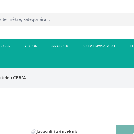
LÓGIA
VIDEÓK
ANYAGOK
30 ÉV TAPASZTALAT
T
ptelep CPB/A
Javasolt tartozékok