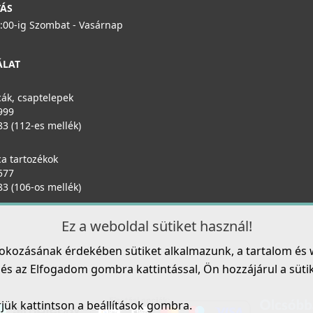
TÁS
6:00-ig Szombat - Vasárnap
ÁLAT
ák, csaptelepek
999
83 (112-es mellék)
a tartozékok
577
83 (106-os mellék)
Ez a weboldal sütiket használ!
fokozásának érdekében sütiket alkalmazunk, a tartalom és 
s az Elfogadom gombra kattintással, Ön hozzájárul a sütik h
rjük kattintson a beállítások gombra.