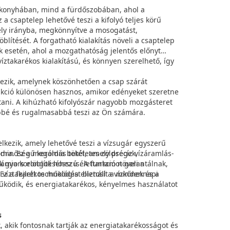
 konyhában, mind a fürdőszobában, ahol a
 csaptelep lehetővé teszi a kifolyó teljes körű
ely irányba, megkönnyítve a mosogatást,
lítését. A forgatható kialakítás növeli a csaptelep
 esetén, ahol a mozgathatóság jelentős előnyt
íztakarékos kialakítású, és könnyen szerelhető, így
lkezik, amelynek köszönhetően a csap szárát
nkció különösen hasznos, amikor edényeket szeretne
nyítani. A kihúzható kifolyószár nagyobb mozgásteret
ebbé és rugalmasabbá teszi az Ön számára.
lkezik, amely lehetővé teszi a vízsugár egyszerű
dra. Ez a megoldás tökéletes zöldségek,
 minőségű kerámia betét, amely precíz vízáramlás-
 gyors elöblítéséhez is. A funkció növeli a
kerámia korongok hosszú élettartamot garantálnak,
 víztakarékos működést biztosít a mindennapi
 a fejlett technológia ellenáll a vízkőnek és a
működik, és energiatakarékos, kényelmes használatot
s
, akik fontosnak tartják az energiatakarékosságot és