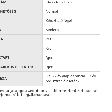
ZÁM
8422248371926
THETŐSÉG
Normál
G
Kihúzható fejjel
A
Modern
GA
Réz
Króm
START
Igen
KARÉKOS PERLÁTOR
Igen
5 év (2 év alap garancia + 3 év
NCIA
regisztráció esetén)
fenntartják a jogot a weboldalon szereplő termékek műszaki adatainak
ejelentés nélküli megváltoztatására.