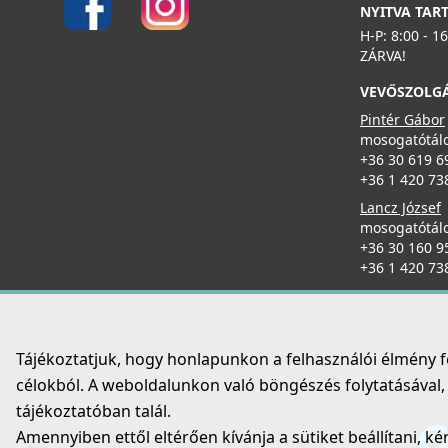
NYITVA TAR
H-P: 8:00 - 1
ZÁRVA!
VEVŐSZOLG
Pintér Gábor
mosogatótálc
+36 30 619 6
+36 1 420 73
Lancz József
mosogatótálc
+36 30 160 9
+36 1 420 73
Tájékoztatjuk, hogy honlapunkon a felhasználói élmény 
célokból. A weboldalunkon való böngészés folytatásával, é
tájékoztatóban talál.
Amennyiben ettől eltérően kívánja a sütiket beállítani, ké