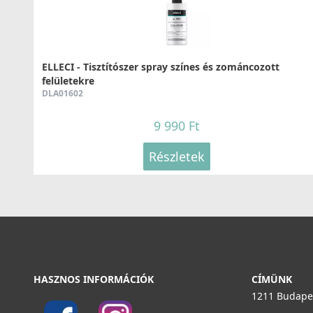
ELLECI - Tisztítószer spray színes és zománcozott
felületekre
DLA01602
9 990 Ft
Részletek
HASZNOS INFORMÁCIÓK
CÍMÜNK
1211 Budapes