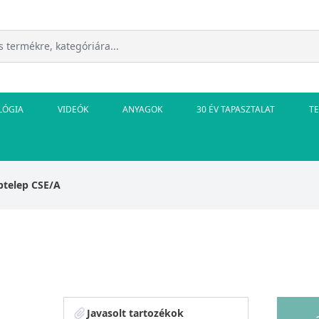
LÓGIA
VIDEÓK
ANYAGOK
30 ÉV TAPASZTALAT
T
ptelep CSE/A
Javasolt tartozékok