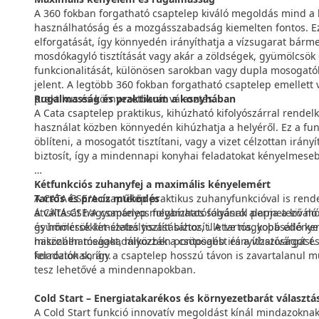
A 360 fokban forgatható csaptelep kiváló megoldás mind a
használhatóság és a mozgásszabadság kiemelten fontos. Ez a
elforgatását, így könnyedén irányíthatja a vízsugarat bárm
mosdókagyló tisztítását vagy akár a zöldségek, gyümölcsök öb
funkcionalitását, különösen sarokban vagy dupla mosogatók
jelent. A legtöbb 360 fokban forgatható csaptelep emellett v
praktikus és környezetbarát választás.
Rugalmasság és praktikum a konyhában
A Cata csaptelep praktikus, kihúzható kifolyószárral rende
használat közben könnyedén kihúzhatja a helyéről. Ez a fu
öblíteni, a mosogatót tisztítani, vagy a vizet célzottan irá
biztosít, így a mindennapi konyhai feladatokat kényelmes
Kétfunkciós zuhanyfej a maximális kényelemért
A CATA CSE/A csaptelep praktikus zuhanyfunkcióval is rende
Tartós és precíz működés
átváltását hagyományos folyamatos folyásról permetező mó
A CATA CSE/A csaptelep megbízhatóságának alapja a kiváló
gyümölcsök kíméletes tisztításához, illetve nagyobb edények
és hőmérséklet-szabályozást biztosít. A tartós, kopásálló 
használhatóságot, miközben pontosabb irányíthatóságot és
miközben megakadályozzák a csöpögést és a vízszivárgást. Ez
feladatok során.
korróziónak, így a csaptelep hosszú távon is zavartalanul 
tesz lehetővé a mindennapokban.
Cold Start – Energiatakarékos és környezetbarát választá
A Cold Start funkció innovatív megoldást kínál mindazoknak