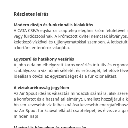
Részletes leírás
Modern dizájn és funkcionális kialakítás
A CATA CSE/A egykaros csaptelep elegáns króm felületéve
vagy fürdőszobának. A krómozott kivitel nemcsak látványos,
keletkező vízkővel és ujjlenyomatokkal szemben. A letisztul
a kortárs enteriőrök világába.
Egyszerű és hatékony vezérlés
A jobb oldalon elhelyezett karos vezérlés intuitív és ergon
szabályozza a víz hőmérsékletét és erősségét, lehetővé téve 
ideálisan ötvözi az egyszerűséget és a funkcionalitást.
A víztakarékosság jegyében
Az Air Spout ideális választás mindazok számára, akik szer
a komfortot és a használati élményt. Emellett hozzájárul 
hiszen kevesebb víz felhasználása kevesebb energiafelhaszná
az Air Spout funkcióval ellátott csaptelepet, és élvezze a 
minden nap!
Maximális kényelem és rugalmasság