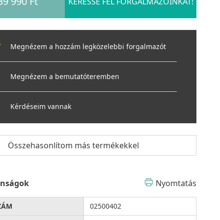
39 990 Ft
KERESSE FEL FORGALMAZÓINKAT!
Megnézem a hozzám legközelebbi forgalmazót
Megnézem a bemutatóteremben
Kérdéseim vannak
Összehasonlítom más termékekkel
onságok
Nyomtatás
ZÁM
02500402