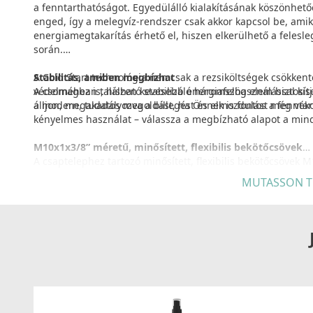
a fenntarthatóságot. Egyedülálló kialakításának köszönhető
enged, így a melegvíz-rendszer csak akkor kapcsol be, amik
energiamegtakarítás érhető el, hiszen elkerülhető a felesl
során.
A Cold Start technológia nemcsak a rezsiköltségek csökken
Stabilitás, amiben megbízhat
védelméhez is, hiszen kevesebb energiafelhasználással ki
A csomagban található stabilizáló háromszög elem biztosít
a modern, tudatos megoldást, ha Önnek is fontos a fennta
álljon, megakadályozva a billegést és elmozdulást még vék
kényelmes használat – válassza a megbízható alapot a min
M10x1x3/8” méretű, minősített, flexibilis bekötőcsövek
A csaptelephez tartozó minősített, flexibilis bekötőcsövek 
egyszerűen és biztonságosan illeszthetők a legtöbb hazai ví
MUTASSON T
beszerelést, a tanúsított anyaghasználat pedig garantálja
Válassza a minőséget és a biztonságot otthona számára!