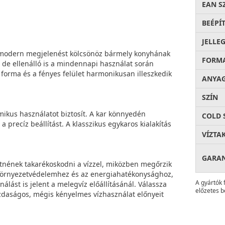
EAN S
BEÉPÍ
JELLE
l modern megjelenést kölcsönöz bármely konyhának
FORM
 de ellenálló is a mindennapi használat során
t forma és a fényes felület harmonikusan illeszkedik
ANYA
SZÍN
omikus használatot biztosít. A kar könnyedén
COLD 
a precíz beállítást. A klasszikus egykaros kialakítás
VÍZTA
GARA
etnének takarékoskodni a vízzel, miközben megőrzik
a környezetvédelemhez és az energiahatékonysághoz,
A gyártók 
lást is jelent a melegvíz előállításánál. Válassza
előzetes b
gazdaságos, mégis kényelmes vízhasználat előnyeit