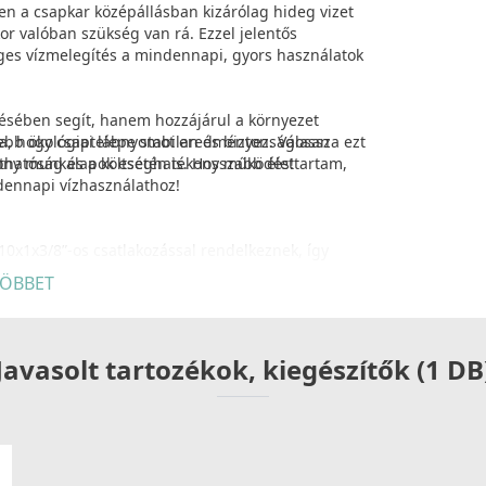
en a csapkar középállásban kizárólag hideg vizet
or valóban szükség van rá. Ezzel jelentős
eges vízmelegítés a mindennapi, gyors használatok
tésében segít, hanem hozzájárul a környezet
sebb ökológiai lábnyomot eredményez. Válassza ezt
ja, hogy csaptelepe stabilan és biztonságosan
rthatóság és a költséghatékony működés!
ony munkalapok esetén is. Hosszabb élettartam,
dennapi vízhasználathoz!
M10x1x3/8”-os csatlakozással rendelkeznek, így
zhálózathoz. A hajlékony kialakítás megkönnyíti a
ÖBBET
 a hosszú élettartamot és a megbízható működést.
Javasolt tartozékok, kiegészítők (1 DB