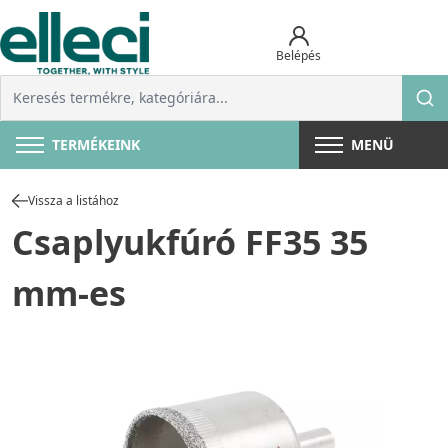
Belépés
TERMÉKEINK
MENÜ
Vissza a listához
Csaplyukfúró FF35 35
mm-es