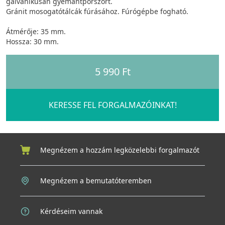
galvanikusan gyémántporszórt.
Gránit mosogatótálcák fúrásához. Fúrógépbe fogható.
Átmérője: 35 mm.
Hossza: 30 mm.
5 990 Ft
KERESSE FEL FORGALMAZÓINKAT!
Megnézem a hozzám legközelebbi forgalmazót
Megnézem a bemutatóteremben
Kérdéseim vannak