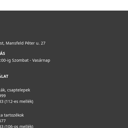
t, Mansfeld Péter u. 27
TÁS
6:00-ig Szombat - Vasárnap
ÁLAT
ák, csaptelepek
999
83 (112-es mellék)
a tartozékok
577
83 (106-os mellék)