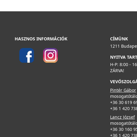
HASZNOS INFORMÁCIÓK
CÍMÜNK
1211 Budapes
NYITVA TAR
H-P: 8:00 - 1
ZÁRVA!
VEVŐSZOLG
Pintér Gábor
mosogatótálc
+36 30 619 6
+36 1 420 73
Lancz József
mosogatótálc
+36 30 160 9
+36 1 420 73