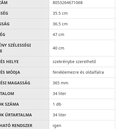
ZÁM
8053264671068
SSÉG
35.5 cm
SSÁG
36.5 cm
ÉG
47 cm
ÉNY SZÉLESSÉGI
40 cm
E
TÉS HELYE
szekrénybe szerelhető
TÉS MÓDJA
fenéklemezre és oldalfalra
TÉSI MAGASSÁG
365 mm
RTALOM
34 liter
ÖK SZÁMA
1 db
K ŰRTARTALMA
34 liter
HATÓ RENDSZER
igen