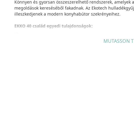
Könnyen és gyorsan összeszerelhető rendszerek, amelyek az
megoldások kereséséből fakadnak. Az Ekotech hulladékgyűjt
illeszkedjenek a modern konyhabútor szekrényeihez.
EKKO 40 család egyedi tulajdonságok:
Szekrénybe szerelhető,
kihúzható rendszer,
szelektív hulla
MUTASSON T
szelektív hulladékgyűjtési lehetőség, rugalmasan összeállít
kihúzható rendszer, 30 kg-ig terhelhető horganyzott acél
mosható szemetes vödrök és rendszerfedél
,
stabilitás
a s
köszönhetően, nagy szilárdságú üvegszál erősített P.P copo
tartó
ergonomikus fogantyú, egyszerű és gyors telepítés