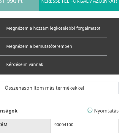
31 990 Ft
KERESSE FEL FORGALMAZÓINKAT!
Megnézem a hozzám legközelebbi forgalmazót
Megnézem a bemutatóteremben
Kérdéseim vannak
Összehasonlítom más termékekkel
onságok
Nyomtatás
ZÁM
90004100