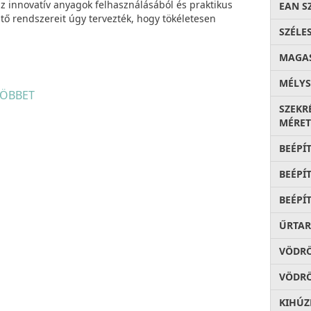
 innovatív anyagok felhasználásából és praktikus
EAN S
ő rendszereit úgy tervezték, hogy tökéletesen
SZÉLE
MAGA
MÉLYS
dékgyűjtéshez.
ÖBBET
SZEKR
ható kombinációk, optimalizált helykihasználás,
MÉRET
 sínek
, könnyen kivehető
akár mosogatógépben is
zemetes vödröket tartó keretmegoldásnak
BEÉPÍ
lymer anyagból készült tartólábak,
szemeteszsákot
BEÉPÍ
BEÉPÍ
ŰRTA
VÖDR
VÖDRÖ
KIHÚZ