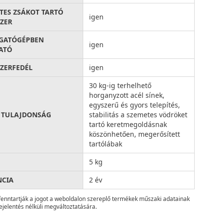
TES ZSÁKOT TARTÓ
igen
ZER
GATÓGÉPBEN
igen
ATÓ
ZERFEDÉL
igen
30 kg-ig terhelhető
horganyzott acél sínek,
egyszerű és gyors telepítés,
 TULAJDONSÁG
stabilitás a szemetes vödröket
tartó keretmegoldásnak
köszönhetően, megerősített
tartólábak
5 kg
NCIA
2 év
fenntartják a jogot a weboldalon szereplő termékek műszaki adatainak
ejelentés nélküli megváltoztatására.