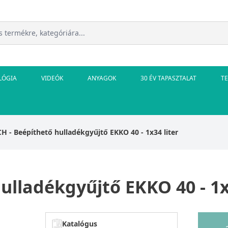
LÓGIA
VIDEÓK
ANYAGOK
30 ÉV TAPASZTALAT
T
 - Beépíthető hulladékgyűjtő EKKO 40 - 1x34 liter
lladékgyűjtő EKKO 40 - 1x3
Katalógus