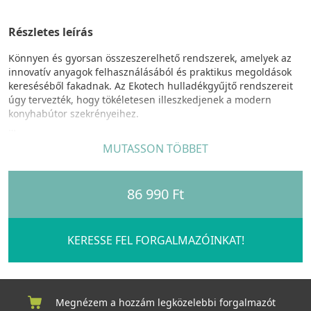
Részletes leírás
Könnyen és gyorsan összeszerelhető rendszerek, amelyek az
innovatív anyagok felhasználásából és praktikus megoldások
kereséséből fakadnak. Az Ekotech hulladékgyűjtő rendszereit
úgy tervezték, hogy tökéletesen illeszkedjenek a modern
konyhabútor szekrényeihez.
FRONT család egyedi tulajdonságok:
MUTASSON TÖBBET
Ajtófrontra szerelhető, teljesen kihúzható, lágyan záródó
hulladékgyűjtő rendszer, szelektív hulladékgyűjtéshez.
86 990 Ft
szelektív hulladékgyűjtési lehetőség, rugalmasan
összeállítható kombinációk, optimalizált helykihasználás,
könnyen kivehető
akár mosogatógépben is mosható fedeles
KERESSE FEL FORGALMAZÓINKAT!
szemetes vödrök
,
stabilitás
a vödröket tartó
keretmegoldásnak köszönhetően, feketére festett oldalsó
fém
tartólemezek
, egyszerű és gyors telepítés
Megnézem a hozzám legközelebbi forgalmazót