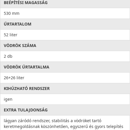
BEÉPÍTÉSI MAGASSÁG
530 mm
ŰRTARTALOM
52 liter
VÖDRÖK SZÁMA
2 db
VÖDRÖK ŰRTARTALMA
26+26 liter
KIHÚZHATÓ RENDSZER
igen
EXTRA TULAJDONSÁG
lágyan záródó rendszer, stabilitás a vödröket tartó
keretmegoldásnak köszönhetően, egyszerű és gyors telepítés