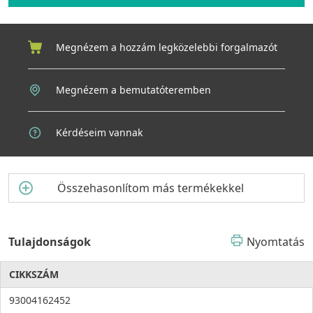
alatt beszerelhető)
Megnézem a hozzám legközelebbi forgalmazót
Megnézem a bemutatóteremben
Kérdéseim vannak
Összehasonlítom más termékekkel
Tulajdonságok
Nyomtatás
CIKKSZÁM
93004162452