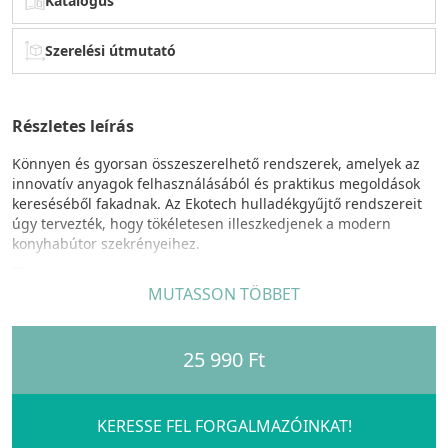
Katalógus
Szerelési útmutató
Részletes leírás
Könnyen és gyorsan összeszerelhető rendszerek, amelyek az
innovatív anyagok felhasználásából és praktikus megoldások
kereséséből fakadnak. Az Ekotech hulladékgyűjtő rendszereit
úgy tervezték, hogy tökéletesen illeszkedjenek a modern
konyhabútor szekrényeihez.
JAZZ család egyedi tulajdonságok:
MUTASSON TÖBBET
Fiókba szerelhető hulladékgyűjtő rendszer, szelektív
hulladékgyűjtéshez.
25 990 Ft
szelektív hulladékgyűjtési lehetőség, rugalmasan
összeállítható kombinációk,
optimalizált
helykihasználás,
könnyen kivehető
akár
mosogatógépben is mosható
fedeles
KERESSE FEL FORGALMAZÓINKAT!
szemetes vödrök
, egyszerű és gyors telepítés (akár 3 perc