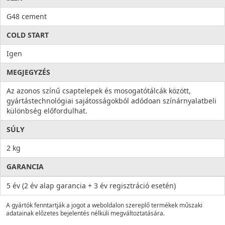
G48 cement
COLD START
Igen
MEGJEGYZÉS
Az azonos színű csaptelepek és mosogatótálcák között,
gyártástechnológiai sajátosságokból adódoan színárnyalatbeli
különbség előfordulhat.
SÚLY
2 kg
GARANCIA
5 év (2 év alap garancia + 3 év regisztráció esetén)
A gyártók fenntartják a jogot a weboldalon szereplő termékek műszaki
adatainak előzetes bejelentés nélküli megváltoztatására.