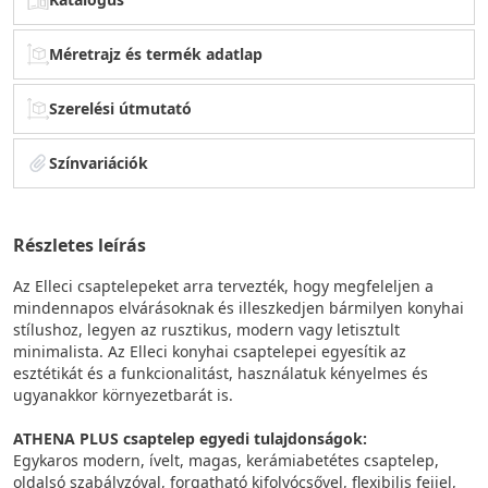
Méretrajz és termék adatlap
Szerelési útmutató
Színvariációk
Részletes leírás
Az Elleci csaptelepeket arra tervezték, hogy megfeleljen a
mindennapos elvárásoknak és illeszkedjen bármilyen konyhai
stílushoz, legyen az rusztikus, modern vagy letisztult
minimalista. Az Elleci konyhai csaptelepei egyesítik az
esztétikát és a funkcionalitást, használatuk kényelmes és
ugyanakkor környezetbarát is.
ATHENA PLUS csaptelep egyedi tulajdonságok:
Egykaros modern, ívelt, magas, kerámiabetétes csaptelep,
oldalsó szabályzóval, forgatható kifolyócsővel, flexibilis fejjel,