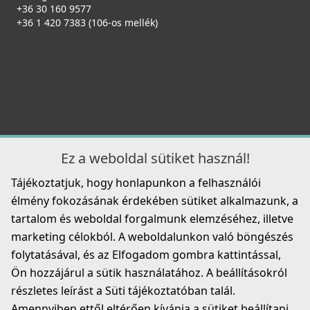
ELLECI - Csaptelep Athena Plus G68
+36 30 160 9577
LG210548BSO
MGKATP68
+36 1 420 7383 (106-os mellék)
89 990 Ft
139 990 Ft
Részletek
Részletek
Ez a weboldal sütiket használ!
Tájékoztatjuk, hogy honlapunkon a felhasználói
ELLECI - Gránit mosogatótálca Time 130 UM G48
ELLECI - Csaptelep Athena Plus G43
élmény fokozásának érdekében sütiket alkalmazunk, a
munkalap alá szerelhető
MGKATP43
LG213048BSO
tartalom és weboldal forgalmunk elemzéséhez, illetve
marketing célokból. A weboldalunkon való böngészés
139 990 Ft
99 990 Ft
folytatásával, és az Elfogadom gombra kattintással,
Részletek
Ön hozzájárul a sütik használatához. A beállításokról
Részletek
részletes leírást a Süti tájékoztatóban talál.
Amennyiben ettől eltérően kívánja a sütiket beállítani,