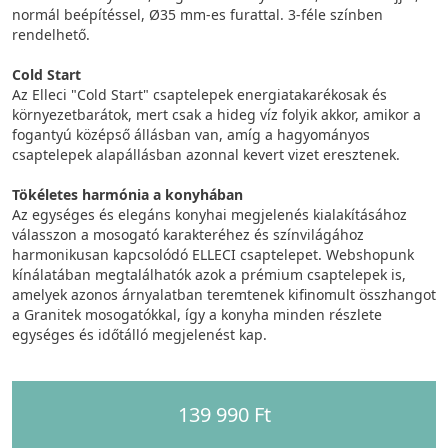
normál beépítéssel, Ø35 mm-es furattal. 3-féle színben
rendelhető.
Cold Start
Az Elleci "Cold Start" csaptelepek energiatakarékosak és
környezetbarátok, mert csak a hideg víz folyik akkor, amikor a
fogantyú középső állásban van, amíg a hagyományos
csaptelepek alapállásban azonnal kevert vizet eresztenek.
Tökéletes harmónia a konyhában
Az egységes és elegáns konyhai megjelenés kialakításához
válasszon a mosogató karakteréhez és színvilágához
harmonikusan kapcsolódó ELLECI csaptelepet. Webshopunk
kínálatában megtalálhatók azok a prémium csaptelepek is,
amelyek azonos árnyalatban teremtenek kifinomult összhangot
a Granitek mosogatókkal, így a konyha minden részlete
egységes és időtálló megjelenést kap.
139 990 Ft