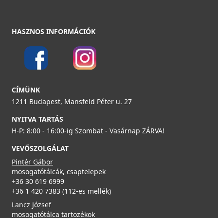
HASZNOS INFORMÁCIÓK
ELLECI - Csaptelep Athena Plus M73 Titanium - Kifutó
ELLECI - Gránit mosogatótálca Quadra 105 G48
termék!
LGQ10548
MMKATP73
CÍMÜNK
1211 Budapest, Mansfeld Péter u. 27
89 990 Ft
92 890 Ft
NYITVA TARTÁS
139 990 Ft
Részletek
H-P: 8:00 - 16:00-ig Szombat - Vasárnap ZÁRVA!
Részletek
VEVŐSZOLGÁLAT
Pintér Gábor
mosogatótálcák, csaptelepek
+36 30 619 6999
+36 1 420 7383 (112-es mellék)
Lancz József
ELLECI - Gránit mosogatótálca Time 105 UM G48
mosogatótálca tartozékok
munkalap alá szerelhető