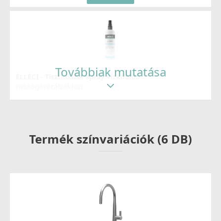
Továbbiak mutatása
ELLECI - Tisztítószer spray vízkőoldó
mosogatótálcákhoz
DLA01603
8 790 Ft
Termék színvariációk (6 DB)
Részletek