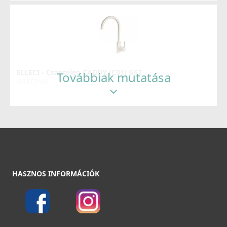
ELLECI - Csaptelep CADDY (C01) G62
Továbbiak mutatása
MGKC0162
37 990 Ft
Részletek
HASZNOS INFORMÁCIÓK
ELLECI - Csaptelep Caddy (C01) G40
MGKC0140