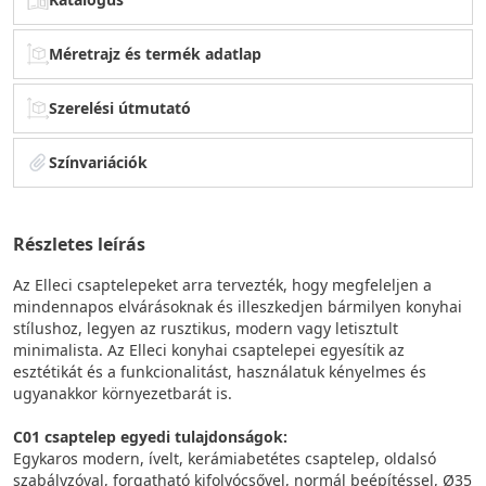
Méretrajz és termék adatlap
Szerelési útmutató
Színvariációk
Részletes leírás
Az Elleci csaptelepeket arra tervezték, hogy megfeleljen a
mindennapos elvárásoknak és illeszkedjen bármilyen konyhai
stílushoz, legyen az rusztikus, modern vagy letisztult
minimalista. Az Elleci konyhai csaptelepei egyesítik az
esztétikát és a funkcionalitást, használatuk kényelmes és
ugyanakkor környezetbarát is.
C01 csaptelep egyedi tulajdonságok:
Egykaros modern, ívelt, kerámiabetétes csaptelep, oldalsó
szabályzóval, forgatható kifolyócsővel, normál beépítéssel, Ø35