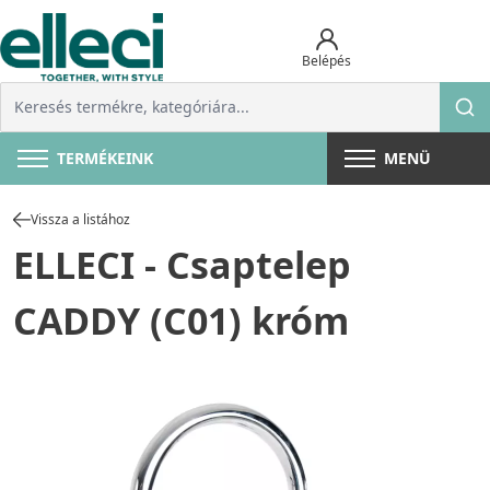
Belépés
TERMÉKEINK
MENÜ
Vissza a listához
ELLECI - Csaptelep
CADDY (C01) króm