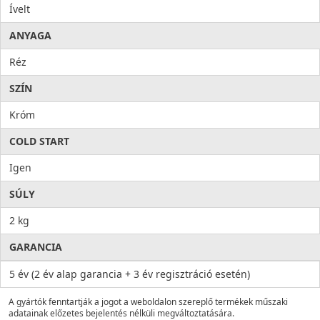
Ívelt
ANYAGA
Réz
SZÍN
Króm
COLD START
Igen
SÚLY
2 kg
GARANCIA
5 év (2 év alap garancia + 3 év regisztráció esetén)
A gyártók fenntartják a jogot a weboldalon szereplő termékek műszaki
adatainak előzetes bejelentés nélküli megváltoztatására.