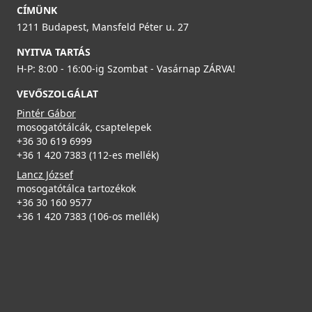
CÍMÜNK
37 990 Ft
1211 Budapest, Mansfeld Péter u. 27
NYITVA TARTÁS
Részletek
H-P: 8:00 - 16:00-ig Szombat - Vasárnap ZÁRVA!
VEVŐSZOLGÁLAT
Pintér Gábor
mosogatótálcák, csaptelepek
+36 30 619 6999
+36 1 420 7383 (112-es mellék)
ELLECI - Csaptelep CADDY (C01) G48
Lancz József
MGKC0148
mosogatótálca tartozékok
+36 30 160 9577
37 990 Ft
+36 1 420 7383 (106-os mellék)
Részletek