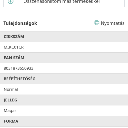
Összehasonlítom más termékekkel
Tulajdonságok
Nyomtatás
CIKKSZÁM
MIKC01CR
EAN SZÁM
8031873650933
BEÉPÍTHETŐSÉG
Normál
JELLEG
Magas
FORMA