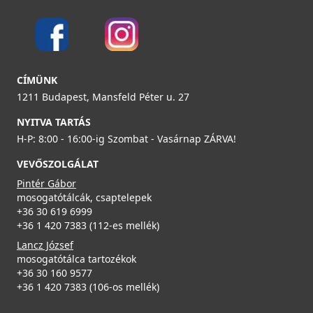
ELLECI - Csaptelep Carol Pure - Matt fekete + K83
MOKCARBK83
CÍMÜNK
165 990 Ft
1211 Budapest, Mansfeld Péter u. 27
NYITVA TARTÁS
Részletek
H-P: 8:00 - 16:00-ig Szombat - Vasárnap ZÁRVA!
VEVŐSZOLGÁLAT
Pintér Gábor
mosogatótálcák, csaptelepek
+36 30 619 6999
+36 1 420 7383 (112-es mellék)
Lancz József
mosogatótálca tartozékok
+36 30 160 9577
+36 1 420 7383 (106-os mellék)