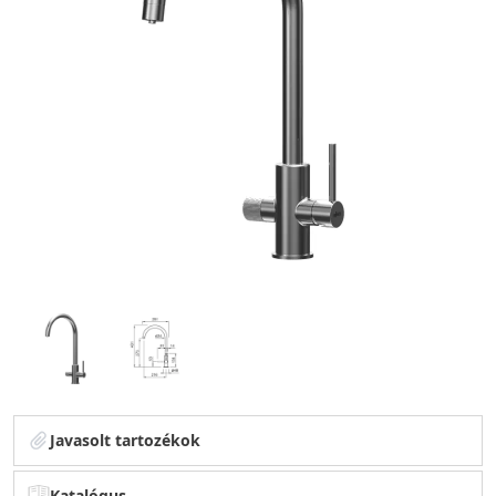
Javasolt tartozékok
Katalógus