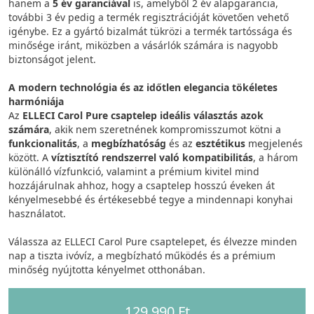
hanem a
5 év garanciával
is, amelyből 2 év alapgarancia,
további 3 év pedig a termék regisztrációját követően vehető
igénybe. Ez a gyártó bizalmát tükrözi a termék tartóssága és
minősége iránt, miközben a vásárlók számára is nagyobb
biztonságot jelent.
A modern technológia és az időtlen elegancia tökéletes
harmóniája
Az
ELLECI Carol Pure csaptelep ideális választás azok
számára
, akik nem szeretnének kompromisszumot kötni a
funkcionalitás
, a
megbízhatóság
és az
esztétikus
megjelenés
között. A
víztisztító
rendszerrel való kompatibilitás
, a három
különálló vízfunkció, valamint a prémium kivitel mind
hozzájárulnak ahhoz, hogy a csaptelep hosszú éveken át
kényelmesebbé és értékesebbé tegye a mindennapi konyhai
használatot.
Válassza az ELLECI Carol Pure csaptelepet, és élvezze minden
nap a tiszta ivóvíz, a megbízható működés és a prémium
minőség nyújtotta kényelmet otthonában.
129 990 Ft