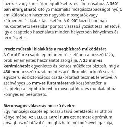
fazekak vagy kancsók megtöltéséhez és elmosásához. A
360°-
ban elforgatható
kifolyó maximális mozgásszabadságot nyújt,
ami különösen hasznos nagyobb mosogatók vagy
kétmedencés kialakítás esetén. A
0–90°
között finoman
működtethető kezelőkar pontos vízszabályozást tesz lehetővé,
így a csaptelep használata minden helyzetben kényelmes és
természetes.
Precíz műszaki kialakítás a megbízható működésért
A Carol Pure csaptelep minden részletében a hosszú távú,
problémamentes használatot szolgálja. A
25 mm-es
kerámiabetét
egyenletes és pontos működést biztosít, míg a
430 mm
hosszú rozsdamentes acél flexibilis bekötőcsövek
egyszerű és biztonságos csatlakoztatást tesznek lehetővé. A
szabványos
35 mm-es furatméret
nek köszönhetően a
csaptelep a legtöbb konyhai mosogatóhoz és munkalaphoz
könnyedén beépíthető.
Biztonságos választás hosszú évekre
Egy minőségi csaptelep hosszú távú befektetés az otthon
kényelmébe. Az
ELLECI Carol Pure
ezt nemcsak prémium
anyaghasználatával és megbízható működésével igazolja,