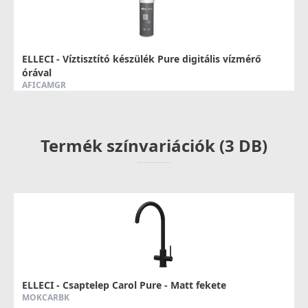
ELLECI - Víztisztító készülék Pure digitális vízmérő
órával
AFICAMGR
119 990 Ft
Termék színvariációk (3 DB)
Részletek
ELLECI - Víztisztító készülék Pure Micro + ajándék
csaptelep a szűrt vízhez
ELLECI - Csaptelep Carol Pure - Matt fekete
MOKCAMBKsz
MOKCARBK