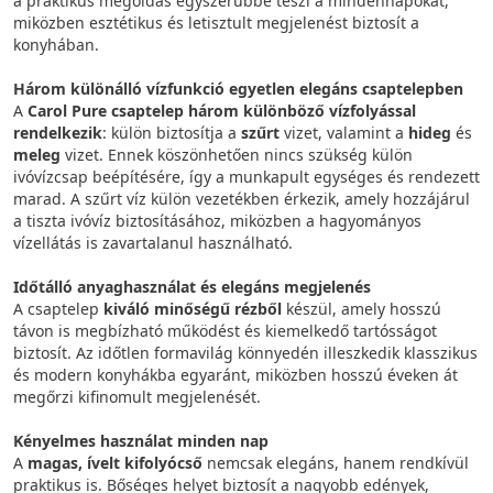
a praktikus megoldás egyszerűbbé teszi a mindennapokat,
miközben esztétikus és letisztult megjelenést biztosít a
konyhában.
Három különálló vízfunkció egyetlen elegáns csaptelepben
A
Carol Pure csaptelep három különböző vízfolyással
rendelkezik
: külön biztosítja a
szűrt
vizet, valamint a
hideg
és
meleg
vizet. Ennek köszönhetően nincs szükség külön
ivóvízcsap beépítésére, így a munkapult egységes és rendezett
marad. A szűrt víz külön vezetékben érkezik, amely hozzájárul
a tiszta ivóvíz biztosításához, miközben a hagyományos
vízellátás is zavartalanul használható.
Időtálló anyaghasználat és elegáns megjelenés
A csaptelep
kiváló minőségű rézből
készül, amely hosszú
távon is megbízható működést és kiemelkedő tartósságot
biztosít. Az időtlen formavilág könnyedén illeszkedik klasszikus
és modern konyhákba egyaránt, miközben hosszú éveken át
megőrzi kifinomult megjelenését.
Kényelmes használat minden nap
A
magas, ívelt kifolyócső
nemcsak elegáns, hanem rendkívül
praktikus is. Bőséges helyet biztosít a nagyobb edények,