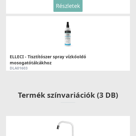
Részletek
ELLECI - Tisztítószer spray vízkőoldó
mosogatótálcákhoz
DLA01603
8 790 Ft
Termék színvariációk (3 DB)
Részletek