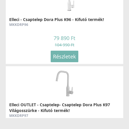
ELLECI - Mosogatótálca Best 105 Workstation K93 Dove
Grey - Kifutó termék!
Elleci - Csaptelep Dora Plus K96 - Kifutó termék!
LKB10593
MKKDRP96
94 890 Ft
79 890 Ft
139 990 Ft
104 990 Ft
Részletek
Részletek
ELLECI - Mosogatótálca Unico 125 K93 Dove Grey - A
Elleci OUTLET - Csaptelep- Csaptelep Dora Plus K97
készlet erejéig rendelhető!
Világosszürke - Kifutó termék!
LKU12593
MKKDRP97
109 990 Ft