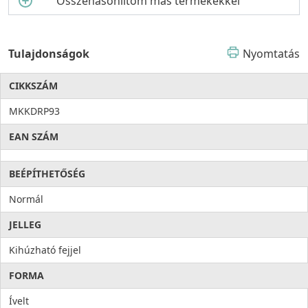
Összehasonlítom más termékekkel
Tulajdonságok
Nyomtatás
CIKKSZÁM
MKKDRP93
EAN SZÁM
BEÉPÍTHETŐSÉG
Normál
JELLEG
Kihúzható fejjel
FORMA
Ívelt