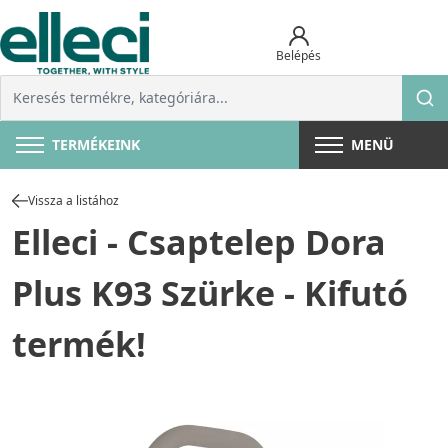
Belépés
TERMÉKEINK
MENÜ
Vissza a listához
Elleci - Csaptelep Dora
Plus K93 Szürke - Kifutó
termék!