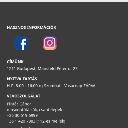
69 890 Ft
104 990 Ft
Részletek
Részletek
HASZNOS INFORMÁCIÓK
CÍMÜNK
Elleci - Csaptelep Dora Plus K99 Betonszürke - Kifutó
1211 Budapest, Mansfeld Péter u. 27
termék!
MKKDRP99
NYITVA TARTÁS
H-P: 8:00 - 16:00-ig Szombat - Vasárnap ZÁRVA!
79 890 Ft
VEVŐSZOLGÁLAT
104 990 Ft
Pintér Gábor
Részletek
mosogatótálcák, csaptelepek
+36 30 619 6999
+36 1 420 7383 (112-es mellék)