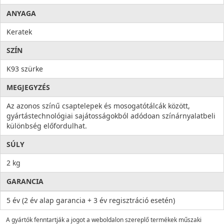
ANYAGA
Keratek
SZÍN
K93 szürke
MEGJEGYZÉS
Az azonos színű csaptelepek és mosogatótálcák között,
gyártástechnológiai sajátosságokból adódoan színárnyalatbeli
különbség előfordulhat.
SÚLY
2 kg
GARANCIA
5 év (2 év alap garancia + 3 év regisztráció esetén)
A gyártók fenntartják a jogot a weboldalon szereplő termékek műszaki