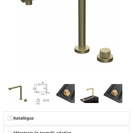
Katalógus
Méretrajz és termék adatlap