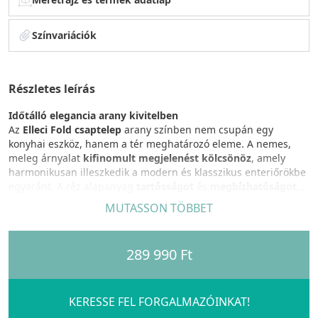
Színvariációk
Részletes leírás
Időtálló elegancia arany kivitelben
Az
Elleci Fold csaptelep
arany színben nem csupán egy
konyhai eszköz, hanem a tér meghatározó eleme. A nemes,
meleg árnyalat
kifinomult megjelenést kölcsönöz
, amely
harmonikusan illeszkedik a modern és klasszikus enteriőrökbe
egyaránt. A réz alapanyag
tartósságot
és
megbízhatóságot
biztosít, így Ön hosszú éveken át élvezheti a minőséget és az
MUTASSON TÖBBET
esztétikumot.
Innovatív, letolható kialakítás a maximális
289 990 Ft
helykihasználásért
A
teleszkópos
, teljesen letolható kifolyócső különösen
praktikus megoldás azok számára
, akik
az ablak elé tervezik
a mosogatót
. Egyetlen mozdulattal a pult síkjába
KERESSE FEL FORGALMAZÓINKAT!
süllyeszthető, így nem akadályozza az ablak nyitását vagy a