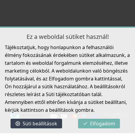
Ez a weboldal sütiket használ!
ELLECI - Csaptelep Neva G68
Tájékoztatjuk, hogy honlapunkon a felhasználói
MGKNEV68
élmény fokozásának érdekében sütiket alkalmazunk, a
119 990 Ft
tartalom és weboldal forgalmunk elemzéséhez, illetve
marketing célokból. A weboldalunkon való böngészés
Részletek
folytatásával, és az Elfogadom gombra kattintással,
Ön hozzájárul a sütik használatához. A beállításokról
részletes leírást a Süti tájékoztatóban talál.
Amennyiben ettől eltérően kívánja a sütiket beállítani,
kérjük kattintson a beállítások gombra.
Süti beállítások
Elfogadom