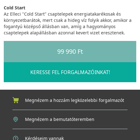
Cold Start
Az Elleci "Cold Start" csaptelepek energiatakarékosak és
környezetbarátok, mert csak a hideg víz folyik akkor, amikor a
fogantyú középső állásban van, amíg a hagyományos
csaptelepek alapállásban azonnal kevert vizet eresztenek.
99 990 Ft
KERESSE FEL FORGALMAZÓINKAT!
Megnézem a hozzám legközelebbi forgalmazót
Megnézem a bemutatóteremben
Kérdéseim vannak