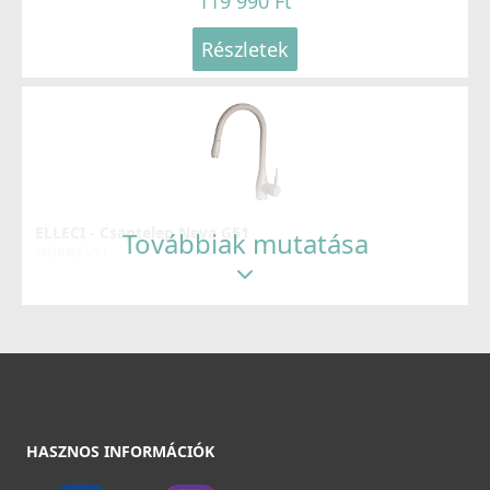
119 990 Ft
Részletek
ELLECI - Csaptelep Neva G51
Továbbiak mutatása
MGKNEV51
119 990 Ft
Részletek
HASZNOS INFORMÁCIÓK