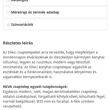
Méretrajz és termék adatlap
Színvariációk
Részletes leírás
Az Elleci csaptelepeket arra tervezték, hogy megfeleljen a
mindennapos elvárásoknak és illeszkedjen bármilyen konyhai
stílushoz, legyen az rusztikus, modern vagy letisztult
minimalista. Az Elleci konyhai csaptelepei egyesítik az
esztétikát és a funkcionalitást, használatuk kényelmes és
ugyanakkor környezetbarát is.
NEVA csaptelep egyedi tulajdonságok:
Egykaros modern, ívelt, magas kerámiabetétes csaptelep,
oldalsó szabályzóval, forgatható kifolyócsővel, kihúzható fejjel,
normál beépítéssel, Ø35 mm-es furattal. 6-féle színben
rendelhető.