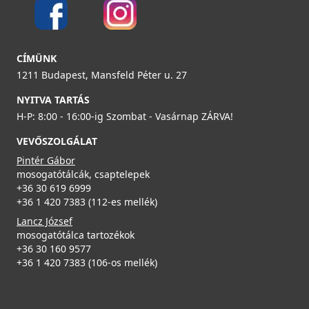
ELLECI - Csaptelep Neva G59 antracit
MGKNEV59
CÍMÜNK
119 990 Ft
1211 Budapest, Mansfeld Péter u. 27
NYITVA TARTÁS
Részletek
H-P: 8:00 - 16:00-ig Szombat - Vasárnap ZÁRVA!
VEVŐSZOLGÁLAT
Pintér Gábor
mosogatótálcák, csaptelepek
+36 30 619 6999
+36 1 420 7383 (112-es mellék)
ELLECI - Csaptelep Neva G62
Lancz József
MGKNEV62
mosogatótálca tartozékok
+36 30 160 9577
119 990 Ft
+36 1 420 7383 (106-os mellék)
Részletek