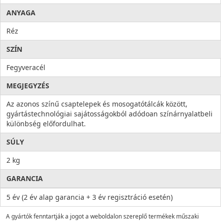
ANYAGA
Réz
SZÍN
Fegyveracél
MEGJEGYZÉS
Az azonos színű csaptelepek és mosogatótálcák között,
gyártástechnológiai sajátosságokból adódoan színárnyalatbeli
különbség előfordulhat.
SÚLY
2 kg
GARANCIA
5 év (2 év alap garancia + 3 év regisztráció esetén)
A gyártók fenntartják a jogot a weboldalon szereplő termékek műszaki