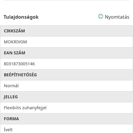
Válassza az ELLECI River csaptelepet, és élvezze a
professzionális kényelem és a modern elegancia nyújtotta
Tulajdonságok
Nyomtatás
élményt minden nap!
CIKKSZÁM
MOKRIVGM
EAN SZÁM
8031873005146
BEÉPÍTHETŐSÉG
Normál
JELLEG
Flexibilis zuhanyfejjel
FORMA
Ívelt