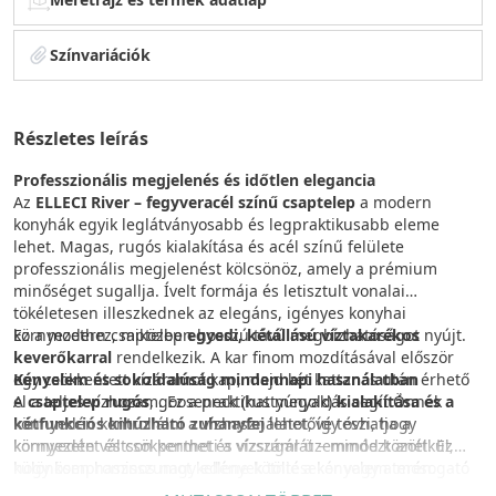
Színvariációk
Részletes leírás
Professzionális megjelenés és időtlen elegancia
Az
ELLECI River – fegyveracél színű csaptelep
a modern
konyhák egyik leglátványosabb és legpraktikusabb eleme
lehet. Magas, rugós kialakítása és acél színű felülete
professzionális megjelenést kölcsönöz, amely a prémium
minőséget sugallja. Ívelt formája és letisztult vonalai
tökéletesen illeszkednek az elegáns, igényes konyhai
környezethez, miközben hosszú távú megbízhatóságot nyújt.
Ez a modern csaptelep
egyedi, kétállású víztakarékos
keverőkarral
rendelkezik. A kar finom mozdításával először
Kényelem és sokoldalúság mindennapi használatban
egy csökkentett vízáramot kap, majd két kattanás után érhető
A
el a teljes vízhozam. Ez a praktikus megoldás segít Önnek
csaptelep rugós
, gooseneck (hattyúnyak)
kialakítása és a
kétfunkciós kihúzható zuhanyfej
könnyedén kontrollálni a vízhasználatot, így óvhatja a
lehetővé teszi, hogy
könnyedén váltson permet és vízsugár üzemmód között. Ez
környezetet és csökkentheti a vízszámlát – mindezt anélkül,
különösen hasznos nagy edények töltésekor vagy a mosogató
hogy kompromisszumot kellene kötnie a kényelem terén.
tisztításakor.
A 360°-ban forgatható kifolyó és a 0–90°-os