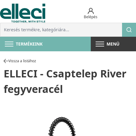
Belépés
TERMÉKEINK
MENÜ
Vissza a listához
ELLECI - Csaptelep River
fegyveracél