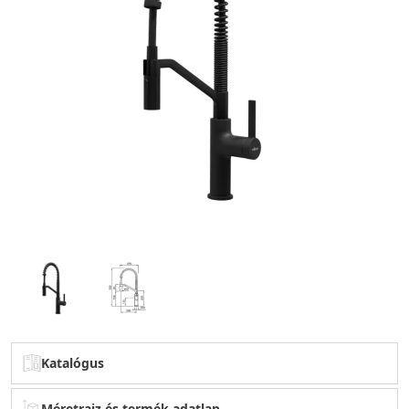
Katalógus
Méretrajz és termék adatlap