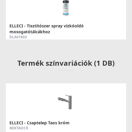
ELLECI - Tisztítószer spray vízkőoldó
mosogatótálcákhoz
DLA01603
8 790 Ft
Termék színvariációk (1 DB)
Részletek
ELLECI - Csaptelep Taos króm
MIKTAOCR