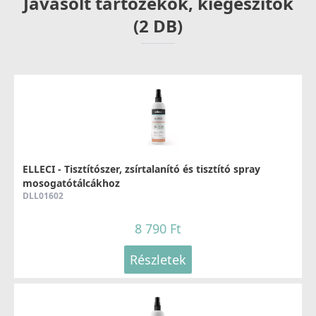
Javasolt tartozékok, kiegészítők
(2 DB)
ELLECI - Tisztítószer, zsírtalanító és tisztító spray
mosogatótálcákhoz
DLL01602
8 790 Ft
Részletek