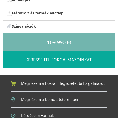
Méretrajz és termék adatlap
Színvariációk
109 990 Ft
KERESSE FEL FORGALMAZÓINKAT!
Megnézem a hozzám legközelebbi forgalmazót
Megnézem a bemutatóteremben
Kérdéseim vannak