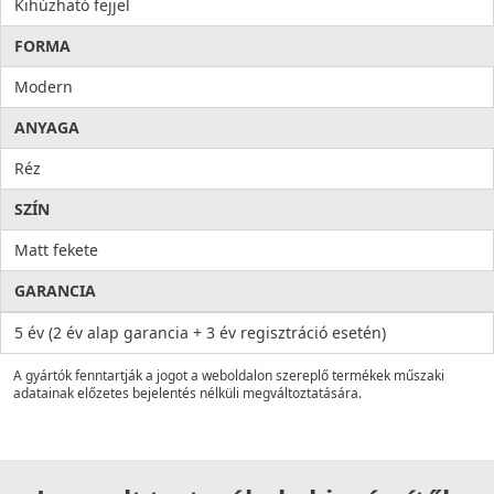
Kihúzható fejjel
FORMA
Modern
ANYAGA
Réz
SZÍN
Matt fekete
GARANCIA
5 év (2 év alap garancia + 3 év regisztráció esetén)
A gyártók fenntartják a jogot a weboldalon szereplő termékek műszaki
adatainak előzetes bejelentés nélküli megváltoztatására.