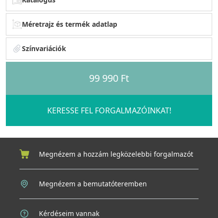
Méretrajz és termék adatlap
Színvariációk
99 990 Ft
KERESSE FEL FORGALMAZÓINKAT!
Megnézem a hozzám legközelebbi forgalmazót
Megnézem a bemutatóteremben
Kérdéseim vannak