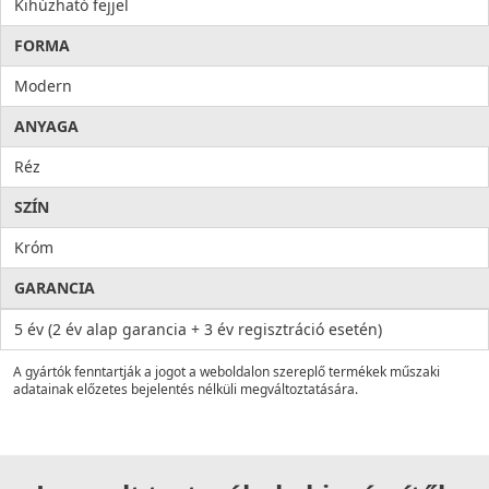
Kihúzható fejjel
FORMA
Modern
ANYAGA
Réz
SZÍN
Króm
GARANCIA
5 év (2 év alap garancia + 3 év regisztráció esetén)
A gyártók fenntartják a jogot a weboldalon szereplő termékek műszaki
adatainak előzetes bejelentés nélküli megváltoztatására.