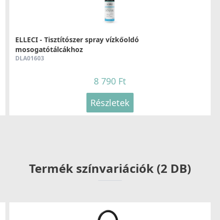
ELLECI - Tisztítószer spray vízkőoldó
mosogatótálcákhoz
DLA01603
8 790 Ft
Részletek
Termék színvariációk (2 DB)