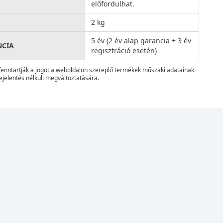
előfordulhat.
2 kg
5 év (2 év alap garancia + 3 év
NCIA
regisztráció esetén)
fenntartják a jogot a weboldalon szereplő termékek műszaki adatainak
ejelentés nélküli megváltoztatására.