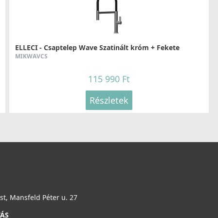
ELLECI - Csaptelep Wave Szatinált króm + Fekete
MIKWAVCS
115 990 Ft
Részletek
t, Mansfeld Péter u. 27
TÁS