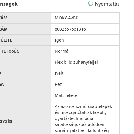
onságok
Nyomtatás
ZÁM
MOKWAVBK
ZÁM
8032557561316
 ÉLITE
Igen
THETŐSÉG
Normál
G
Flexibilis zuhanyfejjel
A
Ívelt
GA
Réz
Matt fekete
Az azonos színű csaptelepek
és mosogatótálcák között,
gyártástechnológiai
GYZÉS
sajátosságokból adódoan
színárnyalatbeli különbség