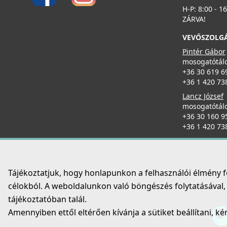
H-P: 8:00 - 1
ZÁRVA!
VEVŐSZOLG
Pintér Gábor
mosogatótálc
+36 30 619 6
+36 1 420 73
Lancz József
mosogatótálc
+36 30 160 9
+36 1 420 73
Tájékoztatjuk, hogy honlapunkon a felhasználói élmény 
célokból. A weboldalunkon való böngészés folytatásával, é
tájékoztatóban talál.
Amennyiben ettől eltérően kívánja a sütiket beállítani, ké