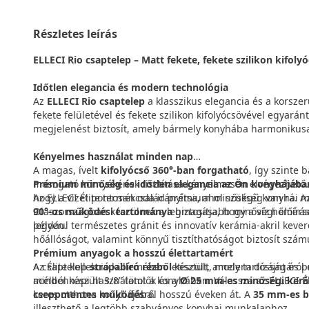
Részletes leírás
ELLECI Rio csaptelep – Matt fekete, fekete szilikon kifoly
Időtlen elegancia és modern technológia
Az
ELLECI Rio csaptelep
a klasszikus elegancia és a korsze
fekete felületével és fekete szilikon kifolyócsövével egyará
megjelenést biztosít, amely bármely konyhába harmonikusan
Kényelmes használat minden nap
A magas, ívelt
kifolyócső 360°-ban forgatható
, így szinte
mosogató környékének tisztítása kényelmesen elvégezhető. A f
Prémium minőség és időtlen elegancia az Ön konyhájába
hogy a vizet pontosan oda irányítsa, ahol szükség van rá. 
Az ELLECI Élite termékcsalád prémium minőségű konyhai mo
90°-os működési tartománya
Olaszországban készülnek a legmagasabb minőségi előíráso
biztosítja, hogy a víz hőmér
legyen.
például természetes gránit és innovatív kerámia-akril kever
hőállóságot, valamint könnyű tisztíthatóságot biztosít szám
Prémium anyagok a hosszú élettartamért
A csaptelep
Az Élite kollekció küllemében letisztult, modern dizájnt és p
strapabíró rézből
készült, amely tartósságáról 
acélból készült 3/8” tömlők és a
mindennapi használatot a konyhában. Válassza az ELLECI Él
Ø 25 mm-es minőségi kerá
cseppmentes működés
keres otthona konyhájába.
ről hosszú éveken át. A
35 mm-es b
illeszthető a legtöbb szabványos konyhai munkalaphoz.