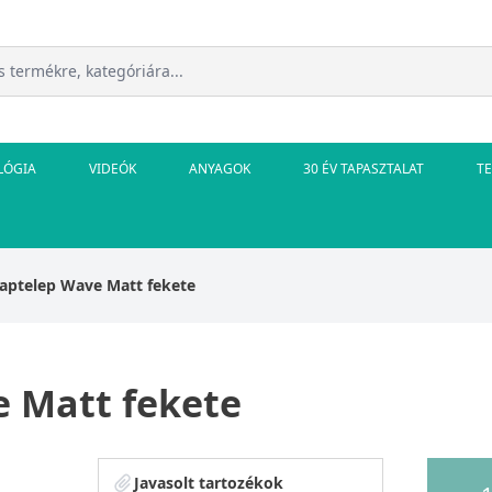
LÓGIA
VIDEÓK
ANYAGOK
30 ÉV TAPASZTALAT
T
saptelep Wave Matt fekete
e Matt fekete
Javasolt tartozékok