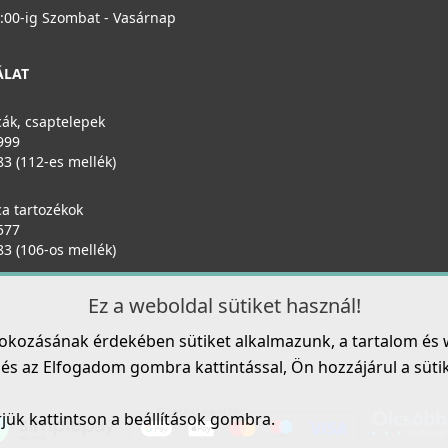
6:00-ig Szombat - Vasárnap
ÁLAT
ák, csaptelepek
999
83 (112-es mellék)
a tartozékok
577
83 (106-os mellék)
Ez a weboldal sütiket használ!
fokozásának érdekében sütiket alkalmazunk, a tartalom és 
s az Elfogadom gombra kattintással, Ön hozzájárul a sütik h
rjük kattintson a beállítások gombra.