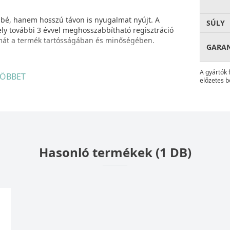
bé, hanem hosszú távon is nyugalmat nyújt. A
SÚLY
ely további 3 évvel meghosszabbítható regisztráció
almát a termék tartósságában és minőségében.
GARA
k értékelik a megbízhatóságot, a könnyű
A gyártók 
ÖBBET
előzetes b
p nem pusztán egy nélkülözhetetlen konyhai
eli otthona komfortját.
Rio csapteleppel – válassza a minőséget,
Hasonló termékek (1 DB)