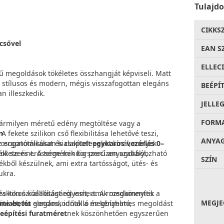
Tulajd
CIKKS
ócsővel
EAN S
ELLECI
rű megoldások tökéletes összhangját képviseli. Matt
nt stílusos és modern, mégis visszafogottan elegáns
BEÉPÍ
 illeszkedik.
JELLE
FORM
 bármilyen méretű edény megtöltése vagy a
ekete szilikon cső flexibilitása lehetővé teszi,
n
ANYA
Az ergonomikusan kialakított
sogatótálcákat és csaptelepeket kínál, melyek
egykaros vezérlés 0–
k szerint. A termékek korszerű anyagokból,
séklete és erőssége mindig precízen szabályozható
SZÍN
ékből készülnek, ami extra tartósságot, ütés- és
ukra.
raktikus kialakítást egyesít, amik megkönnyítik a
és korrózióállóságáról ismert. A rozsdamentes
MEGJE
ite-et, ha elegáns, időtálló és kényelmes megoldást
miabetét
gondoskodnak a megbízható,
eépítési furatméret
nek köszönhetően egyszerűen