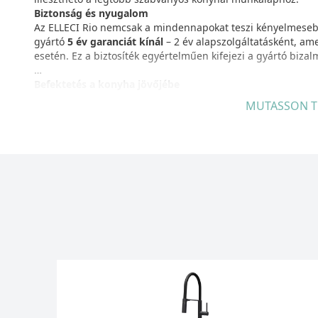
Biztonság és nyugalom
Az ELLECI Rio nemcsak a mindennapokat teszi kényelmeseb
gyártó
5 év garanciát kínál
– 2 év alapszolgáltatásként, am
esetén. Ez a biztosíték egyértelműen kifejezi a gyártó biz
Befektetés a konyha jövőjébe
Az ELLECI Rio csaptelep azok számára ideális választás, aki
MUTASSON T
kezelhetőséget és a hosszú távú minőséget. A Rio csaptele
kiegészítő, hanem egy olyan beruházás, amely éveken át em
Tegye konyháját elegánsabbá és kényelmesebbé az ELLECI 
amelyre hosszú távon is számíthat!