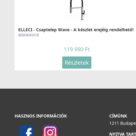
ELLECI - Csaptelep Wave - A készlet erejéig rendelhető!
MIKWAVCR
119 990 Ft
Részletek
HASZNOS INFORMÁCIÓK
CÍMÜNK
1211 Budapes
NYITVA TAR