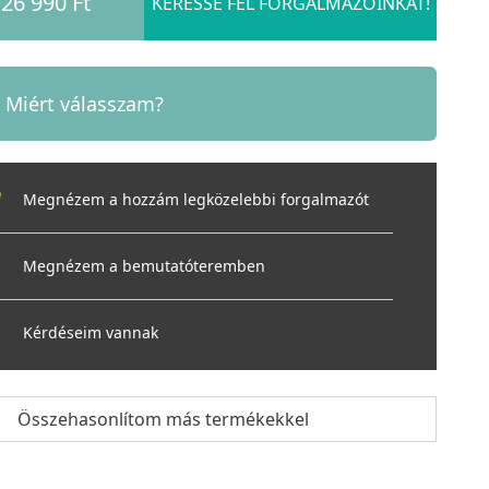
26 990 Ft
KERESSE FEL FORGALMAZÓINKAT!
Miért válasszam?
Megnézem a hozzám legközelebbi forgalmazót
Megnézem a bemutatóteremben
Kérdéseim vannak
Összehasonlítom más termékekkel