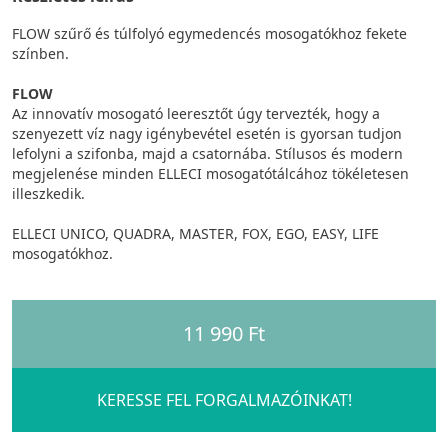
FLOW szűrő és túlfolyó egymedencés mosogatókhoz fekete
színben.
FLOW
Az innovatív mosogató leeresztőt úgy tervezték, hogy a
szenyezett víz nagy igénybevétel esetén is gyorsan tudjon
lefolyni a szifonba, majd a csatornába. Stílusos és modern
megjelenése minden ELLECI mosogatótálcához tökéletesen
illeszkedik.
ELLECI UNICO, QUADRA, MASTER, FOX, EGO, EASY, LIFE
mosogatókhoz.
11 990 Ft
KERESSE FEL FORGALMAZÓINKAT!