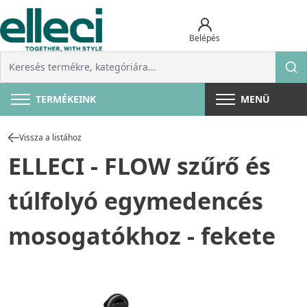
Belépés
TERMÉKEINK
MENÜ
Vissza a listához
ELLECI - FLOW szűrő és
túlfolyó egymedencés
mosogatókhoz - fekete