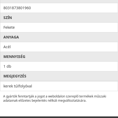
8031873801960
SZÍN
Fekete
ANYAGA
Acél
MENNYISÉG
1 db
MEGJEGYZÉS
kerek túlfolyóval
A gyártók fenntartják a jogot a weboldalon szereplő termékek műszaki
adatainak előzetes bejelentés nélküli megváltoztatására.