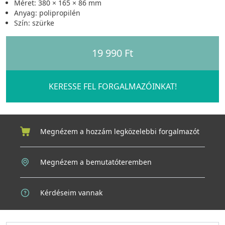
Méret: 380 × 165 × 86 mm
Anyag: polipropilén
Szín: szürke
19 990 Ft
KERESSE FEL FORGALMAZÓINKAT!
Megnézem a hozzám legközelebbi forgalmazót
Megnézem a bemutatóteremben
Kérdéseim vannak