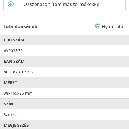
Összehasonlítom más termékekkel
Tulajdonságok
Nyomtatás
CIKKSZÁM
AVP038GR
EAN SZÁM
8031873005337
MÉRET
38x165x86 mm
SZÍN
Szürke
MEGJEGYZÉS