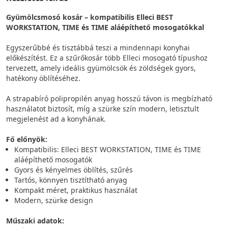
Gyümölcsmosó kosár – kompatibilis Elleci BEST
WORKSTATION, TIME és TIME aláépíthető mosogatókkal
Egyszerűbbé és tisztábbá teszi a mindennapi konyhai
előkészítést. Ez a szűrőkosár több Elleci mosogató típushoz
tervezett, amely ideális gyümölcsök és zöldségek gyors,
hatékony öblítéséhez.
A strapabíró polipropilén anyag hosszú távon is megbízható
használatot biztosít, míg a szürke szín modern, letisztult
megjelenést ad a konyhának.
Fő előnyök:
Kompatibilis: Elleci BEST WORKSTATION, TIME és TIME
aláépíthető mosogatók
Gyors és kényelmes öblítés, szűrés
Tartós, könnyen tisztítható anyag
Kompakt méret, praktikus használat
Modern, szürke design
Műszaki adatok: