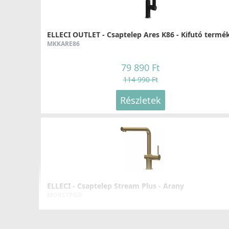
ELLECI OUTLET - Csaptelep Ares K86 - Kifutó termék
MKKARE86
79 890 Ft
114 990 Ft
Részletek
ELLECI - Csaptelep Stream Plus - Arany
MOKSTPGD
176 990 Ft