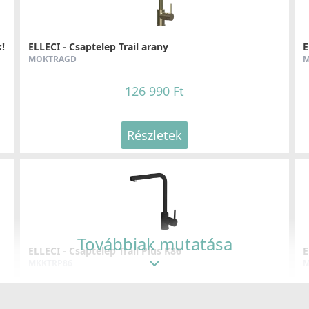
!
ELLECI - Csaptelep Trail arany
E
MOKTRAGD
M
126 990 Ft
Részletek
Továbbiak mutatása
ELLECI - Csaptelep Trail Plus K86
E
MKKTRP86
M
119 990 Ft