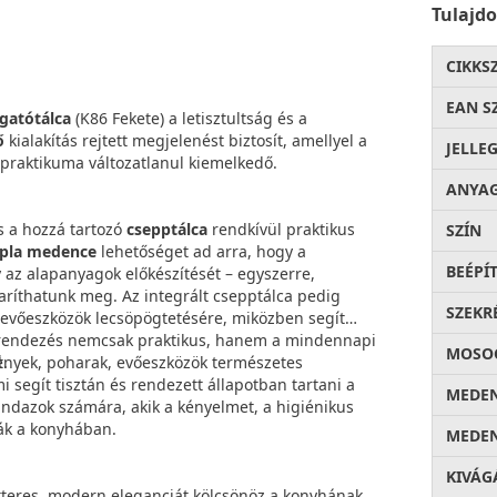
Tulajd
CIKKS
EAN S
ogatótálca
(K86 Fekete) a letisztultság és a
ő
kialakítás rejtett megjelenést biztosít, amellyel a
JELLE
 praktikuma változatlanul kiemelkedő.
ANYA
s a hozzá tartozó
csepptálca
rendkívül praktikus
SZÍN
pla medence
lehetőséget ad arra, hogy a
BEÉPÍ
 az alapanyagok előkészítését – egyszerre,
karíthatunk meg. Az integrált csepptálca pedig
SZEKR
y evőeszközök lecsöpögtetésére, miközben segít
elrendezés nemcsak praktikus, hanem a mindennapi
MOSOG
t.
dények, poharak, evőeszközök természetes
i segít tisztán és rendezett állapotban tartani a
MEDEN
indazok számára, akik a kényelmet, a higiénikus
ák a konyhában.
MEDEN
KIVÁG
akteres, modern eleganciát kölcsönöz a konyhának.