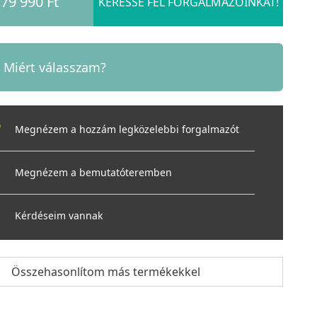
79 990 Ft
KERESSE FEL FORGALMAZÓINKAT!
Miért válasszam?
Megnézem a hozzám legközelebbi forgalmazót
Megnézem a bemutatóteremben
Kérdéseim vannak
Összehasonlítom más termékekkel