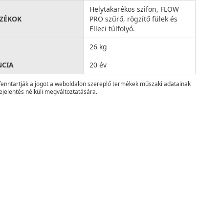
Helytakarékos szifon, FLOW
ZÉKOK
PRO szűrő, rögzítő fülek és
Elleci túlfolyó.
26 kg
NCIA
20 év
fenntartják a jogot a weboldalon szereplő termékek műszaki adatainak
ejelentés nélküli megváltoztatására.