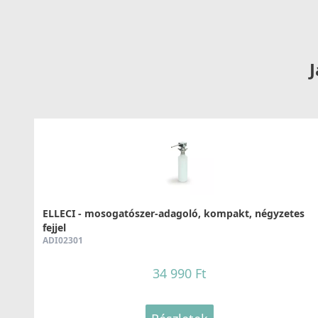
Részletek
J
ELLECI - Csaptelep Cloud K86
MKKCLO86
99 990 Ft
Részletek
ELLECI - mosogatószer-adagoló, kompakt, négyzetes
fejjel
ADI02301
34 990 Ft