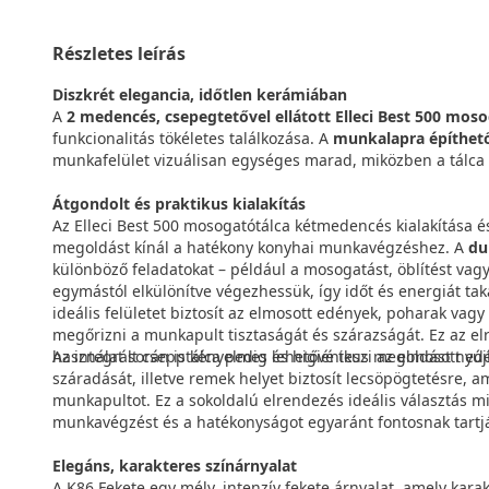
Részletes leírás
Diszkrét elegancia, időtlen kerámiában
A
2 medencés, csepegtetővel ellátott Elleci Best 500 mos
funkcionalitás tökéletes találkozása. A
munkalapra építhet
munkafelület vizuálisan egységes marad, miközben a tálca
Átgondolt és praktikus kialakítás
Az Elleci Best 500 mosogatótálca kétmedencés kialakítása é
megoldást kínál a hatékony konyhai munkavégzéshez. A
du
különböző feladatokat – például a mosogatást, öblítést vagy
egymástól elkülönítve végezhessük, így időt és energiát ta
ideális felületet biztosít az elmosott edények, poharak vag
megőrizni a munkapult tisztaságát és szárazságát. Ez az 
használat során is kényelmes és higiénikus megoldást nyúj
Az integrált csepptálca pedig lehetővé teszi az elmosott e
száradását, illetve remek helyet biztosít lecsöpögtetésre, am
munkapultot. Ez a sokoldalú elrendezés ideális választás m
munkavégzést és a hatékonyságot egyaránt fontosnak tartj
Elegáns, karakteres színárnyalat
A K86 Fekete egy mély, intenzív fekete árnyalat, amely kar