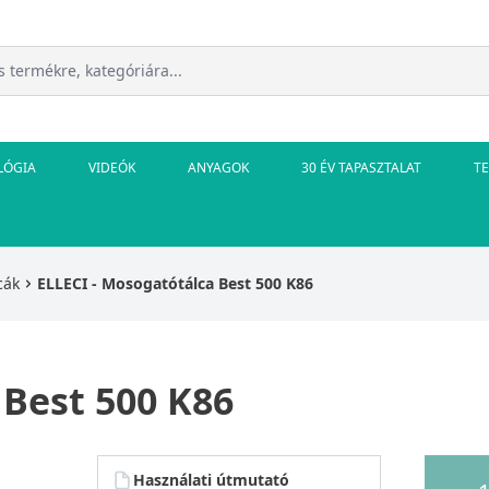
LÓGIA
VIDEÓK
ANYAGOK
30 ÉV TAPASZTALAT
T
cák
ELLECI - Mosogatótálca Best 500 K86
 Best 500 K86
Használati útmutató