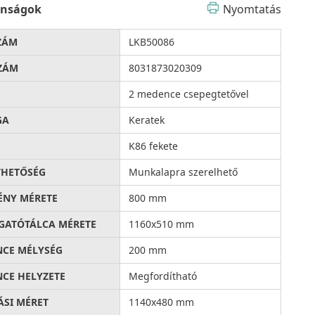
onságok
Nyomtatás
ZÁM
LKB50086
ZÁM
8031873020309
G
2 medence csepegtetővel
GA
Keratek
K86 fekete
THETŐSÉG
Munkalapra szerelhető
ÉNY MÉRETE
800 mm
ATÓTÁLCA MÉRETE
1160x510 mm
CE MÉLYSÉG
200 mm
CE HELYZETE
Megfordítható
ÁSI MÉRET
1140x480 mm