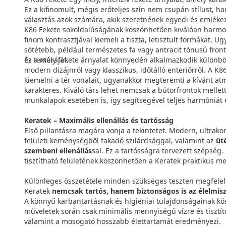
Ez a kifinomult, mégis erőteljes szín nem csupán stílust, han
választás azok számára, akik szeretnének egyedi és emléke
K86 Fekete sokoldalúságának köszönhetően kiválóan harmoni
finom kontrasztjával kiemeli a tiszta, letisztult formákat. U
sötétebb, például természetes fa vagy antracit tónusú fron
és textúráját.
Ez a mély fekete árnyalat könnyedén alkalmazkodik különbö
modern dizájnról vagy klasszikus, időtálló enteriőrről. A K
kiemelni a tér vonalait, ugyanakkor megteremti a kívánt atm
karakteres. Kiváló társ lehet nemcsak a bútorfrontok mellet
munkalapok esetében is, így segítségével teljes harmóniát 
Keratek – Maximális ellenállás és tartósság
Első pillantásra magára vonja a tekintetet. Modern, ultrak
felületi keménységből fakadó szilárdsággal, valamint az
üt
szembeni ellenállás
sal. Ez a tartósságra tervezett szépség.
tisztítható felületének köszönhetően a Keratek praktikus 
Különleges összetétele minden szükséges teszten megfelel
Keratek
nemcsak tartós, hanem biztonságos is az élelmisz
A könnyű karbantartásnak és higiéniai tulajdonságainak k
műveletek során csak minimális mennyiségű vízre és tisztít
valamint a mosogató hosszabb élettartamát eredményezi.