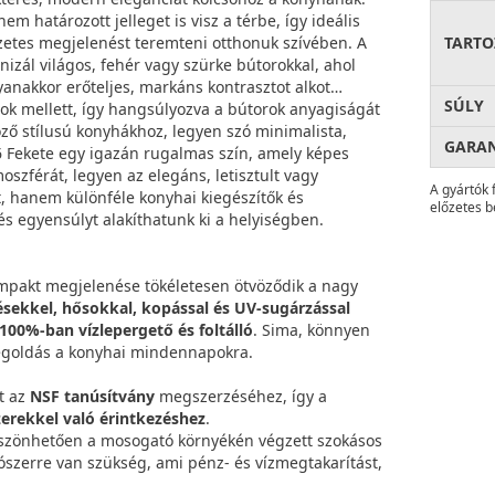
em határozott jelleget is visz a térbe, így ideális
zetes megjelenést teremteni otthonuk szívében. A
TARTO
zál világos, fehér vagy szürke bútorokkal, ahol
gyanakkor erőteljes, markáns kontrasztot alkot
SÚLY
tok mellett, így hangsúlyozva a bútorok anyagiságát
ző stílusú konyhákhoz, legyen szó minimalista,
GARA
86 Fekete egy igazán rugalmas szín, amely képes
oszférát, legyen az elegáns, letisztult vagy
A gyártók 
t, hanem különféle konyhai kiegészítők és
előzetes b
és egyensúlyt alakíthatunk ki a helyiségben.
ompakt megjelenése tökéletesen ötvöződik a nagy
ésekkel, hősokkal, kopással és UV-sugárzással
100%-ban vízlepergető és foltálló
. Sima, könnyen
megoldás a konyhai mindennapokra.
t az
NSF tanúsítvány
megszerzéséhez, így a
erekkel való érintkezéshez
.
öszönhetően a mosogató környékén végzett szokásos
ószerre van szükség, ami pénz- és vízmegtakarítást,