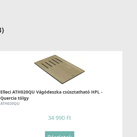
Részletek
B)
LLECI - Csaptelep Bridge K86
KKBRI86
109 990 Ft
Részletek
Elleci ATH020QU Vágódeszka csúsztatható HPL -
Quercia tölgy
ATH020QU
34 990 Ft