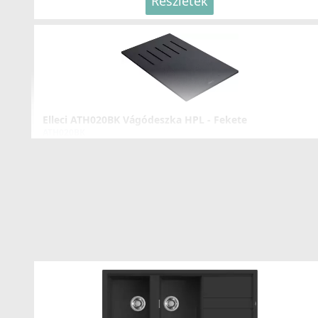
Részletek
ELLECI - Csaptelep Tourmaline pure K86
MKKTOU86
109 990 Ft
Részletek
Elleci ATH020BK Vágódeszka HPL - Fekete
ATH020BK
34 990 Ft
Részletek
ELLECI - Csaptelep Arch - Arany
MOKARHGD
269 990 Ft
Részletek