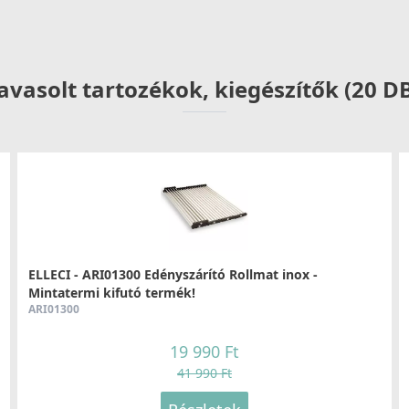
Részletek
avasolt tartozékok, kiegészítők (20 D
ELLECI - Csaptelep Trail K86
E
MKKTRA86
M
89 990 Ft
Részletek
ELLECI - ARI01300 Edényszárító Rollmat inox -
Mintatermi kifutó termék!
ARI01300
19 990 Ft
41 990 Ft