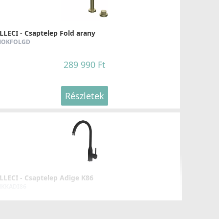
LLECI - Csaptelep Fold arany
OKFOLGD
289 990 Ft
Részletek
LLECI - Csaptelep Adige K86
KKADI86
99 990 Ft