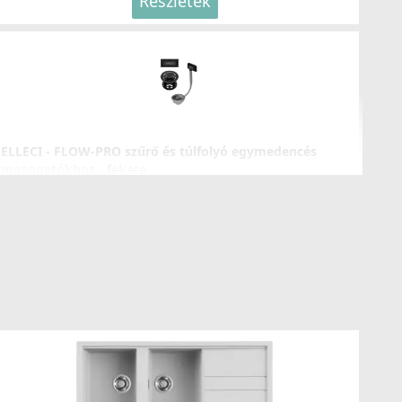
Részletek
LLECI - Csaptelep Stream Plus K86
KKSTP86
119 990 Ft
Részletek
ELLECI - FLOW-PRO szűrő és túlfolyó egymedencés
mosogatókhoz - fekete
KITWPT-F-1VSELL-BK
35 990 Ft
Részletek
LLECI - Csaptelep Aluna Plus K86
KKA0286
75 990 Ft
Részletek