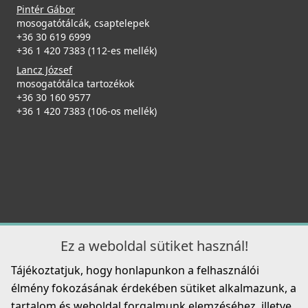
MOKARHBK
Pintér Gábor
mosogatótálcák, csaptelepek
+36 30 619 6999
219 990 Ft
+36 1 420 7383 (112-es mellék)
Részletek
Lancz József
mosogatótálca tartozékok
ELLECI - Tároló edény egyrészes gourmet 410 HPL
+36 30 160 9577
kerettel - Inox
+36 1 420 7383 (106-os mellék)
KF021065IN
38 990 Ft
Részletek
ELLECI - Csaptelep Arch - Arany
MOKARHGD
269 990 Ft
Ez a weboldal sütiket használ!
Részletek
Tájékoztatjuk, hogy honlapunkon a felhasználói
élmény fokozásának érdekében sütiket alkalmazunk, a
ELLECI - Tároló edény egyrészes gourmet 410 HPL
tartalom és weboldal forgalmunk elemzéséhez, illetve