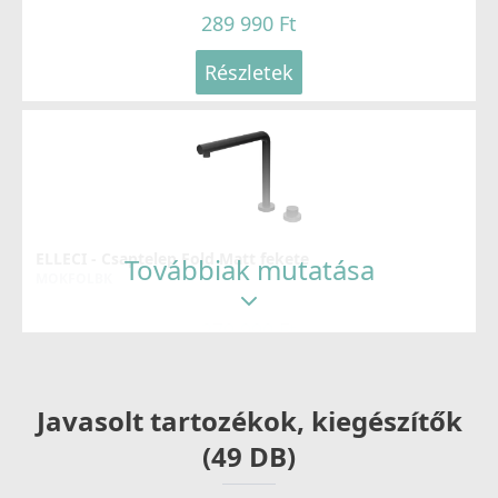
289 990 Ft
Részletek
ELLECI - Csaptelep Fold Matt fekete
Továbbiak mutatása
MOKFOLBK
279 990 Ft
Részletek
Javasolt tartozékok, kiegészítők
(49 DB)