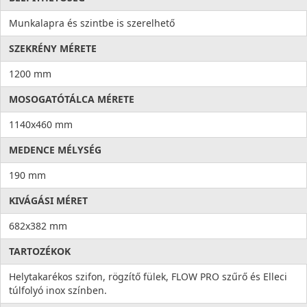
Az olasz formatervezés és a precíz kivitelezés minden
részletben megmutatkozik. A
20 év gyártói garancia
Munkalapra és szintbe is szerelhető
egyértelmű bizonyítéka annak, hogy ez a mosogatótálca
hosszú távon is megbízható társ lesz a mindennapokban.
SZEKRÉNY MÉRETE
Stabilitást, biztonságot és nyugalmat kínál minden használat
során.
1200 mm
MOSOGATÓTÁLCA MÉRETE
1140x460 mm
MEDENCE MÉLYSÉG
190 mm
KIVÁGÁSI MÉRET
682x382 mm
TARTOZÉKOK
Helytakarékos szifon, rögzítő fülek, FLOW PRO szűrő és Elleci
túlfolyó inox színben.