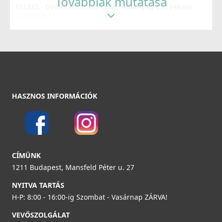
Továbbiak mutatása
ELLECI - Gyümölcsmosó kosár műanyag 410 Fekete
AVP033BK
19 990 Ft
Részletek
ELLECI - Csaptelep Arch - Króm
MIKARHCS
HASZNOS INFORMÁCIÓK
219 990 Ft
Részletek
ELLECI - Tároló edény egyrészes gourmet 410 HPL
kerettel - Arany
CÍMÜNK
KF021065GD
1211 Budapest, Mansfeld Péter u. 27
83 990 Ft
NYITVA TARTÁS
H-P: 8:00 - 16:00-ig Szombat - Vasárnap ZÁRVA!
Részletek
VEVŐSZOLGÁLAT
ELLECI - Csaptelep Arch - Fekete