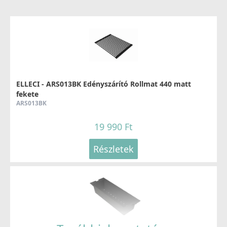
ELLECI - Zuhanyfej Show króm
MIKSHOCS
77 990 Ft
ELLECI - ARS013BK Edényszárító Rollmat 440 matt
Részletek
fekete
ARS013BK
19 990 Ft
Részletek
ELLECI - Zuhanyfej Show fekete
MOKSHOBK
93 990 Ft
Részletek