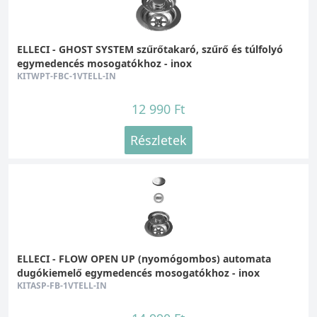
ELLECI - GHOST SYSTEM szűrőtakaró, szűrő és túlfolyó
egymedencés mosogatókhoz - inox
KITWPT-FBC-1VTELL-IN
12 990 Ft
Részletek
ELLECI - FLOW OPEN UP (nyomógombos) automata
dugókiemelő egymedencés mosogatókhoz - inox
KITASP-FB-1VTELL-IN