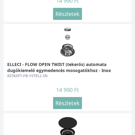
14 990 Ft
Részletek
ELLECI - FLOW OPEN TWIST (tekerős) automata
dugókiemelő egymedencés mosogatókhoz - Inox
KITASPT-FB-1VTELL-IN
14 990 Ft
Részletek