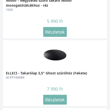
Nodor - Négyzetes szűrő takaró Nodor
mosogatótálcákhoz - réz
1320
5 990 Ft
Részletek
ELLECI - Takarólap 3,5" Ghost szűrőhöz (Fekete)
ACPP1000BK
7 990 Ft
Részletek