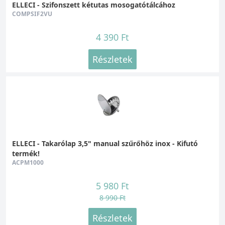
ELLECI - Szifonszett kétutas mosogatótálcához
COMPSIF2VU
4 390 Ft
Részletek
ELLECI - Takarólap 3,5" manual szűrőhöz inox - Kifutó
termék!
ACPM1000
5 980 Ft
8 990 Ft
Részletek