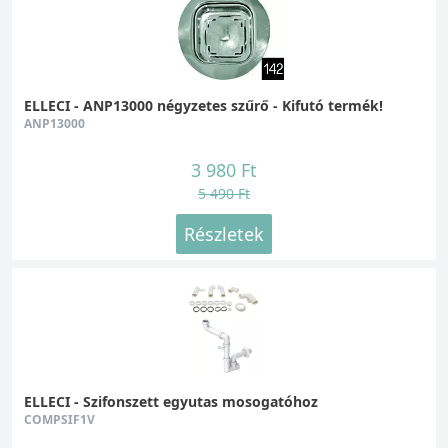
ELLECI - ANP13000 négyzetes szűrő - Kifutó termék!
ANP13000
3 980 Ft
5 490 Ft
Részletek
ELLECI - Szifonszett egyutas mosogatóhoz
COMPSIF1V