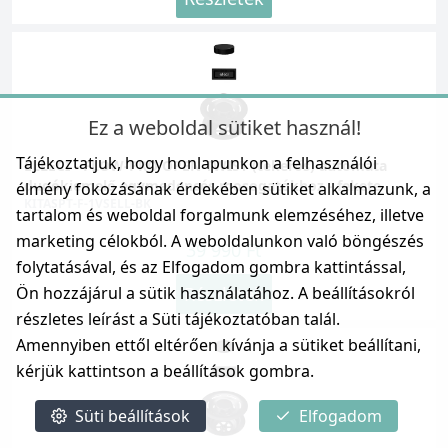
Ez a weboldal sütiket használ!
Tájékoztatjuk, hogy honlapunkon a felhasználói
ELLECI - FLOW-PRO OPEN TWIST (tekerős) automata
dugókiemelő egymedencés mosogatókhoz - fekete
élmény fokozásának érdekében sütiket alkalmazunk, a
KITASPT-F-1VSELL-BK
tartalom és weboldal forgalmunk elemzéséhez, illetve
marketing célokból. A weboldalunkon való böngészés
39 990 Ft
folytatásával, és az Elfogadom gombra kattintással,
Ön hozzájárul a sütik használatához. A beállításokról
Részletek
részletes leírást a Süti tájékoztatóban talál.
Amennyiben ettől eltérően kívánja a sütiket beállítani,
kérjük kattintson a beállítások gombra.
Süti beállítások
Elfogadom