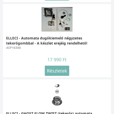
ELLECI - Automata dugókiemelő négyzetes
tekerőgombbal - A készlet erejéig rendelhető!
ASP16300
17 990 Ft
Részletek
ELLECI - GHOST FLOW TWIST (tekerős) automata