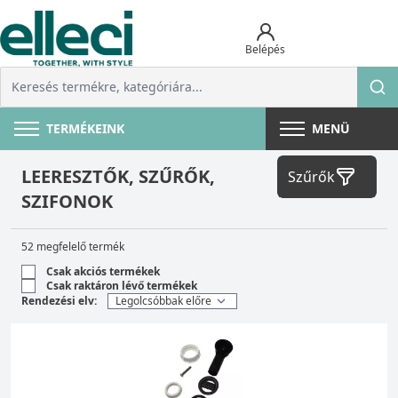
Belépés
TERMÉKEINK
MENÜ
LEERESZTŐK, SZŰRŐK,
Szűrők
SZIFONOK
52 megfelelő termék
Csak akciós termékek
Csak raktáron lévő termékek
Rendezési elv: