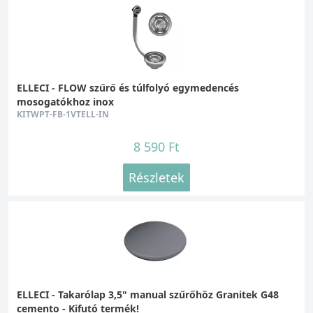
ELLECI - FLOW szűrő és túlfolyó egymedencés
mosogatókhoz inox
KITWPT-FB-1VTELL-IN
8 590 Ft
Részletek
ELLECI - Takarólap 3,5" manual szűrőhöz Granitek G48
cemento - Kifutó termék!