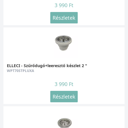
3 990 Ft
Részletek
ELLECI - Szűrődugó+leeresztő készlet 2 "
WPT70STPLUXA
3 990 Ft
Részletek