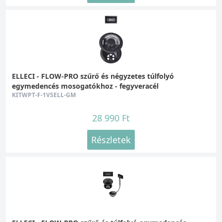
ELLECI - FLOW-PRO szűrő és négyzetes túlfolyó
egymedencés mosogatókhoz - fegyveracél
KITWPT-F-1VSELL-GM
28 990 Ft
Részletek