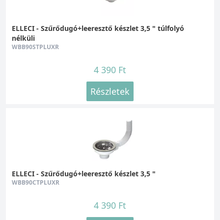
ELLECI - Szűrődugó+leeresztő készlet 3,5 " túlfolyó
nélküli
WBB90STPLUXR
4 390 Ft
Részletek
ELLECI - Szűrődugó+leeresztő készlet 3,5 "
WBB90CTPLUXR
4 390 Ft