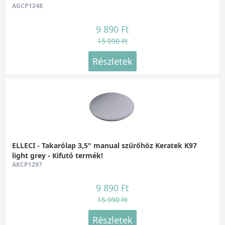
AGCP1248
9 890 Ft
15 990 Ft
Részletek
ELLECI - Takarólap 3,5" manual szűrőhöz Keratek K97
light grey - Kifutó termék!
AKCP1297
9 890 Ft
15 990 Ft
Részletek