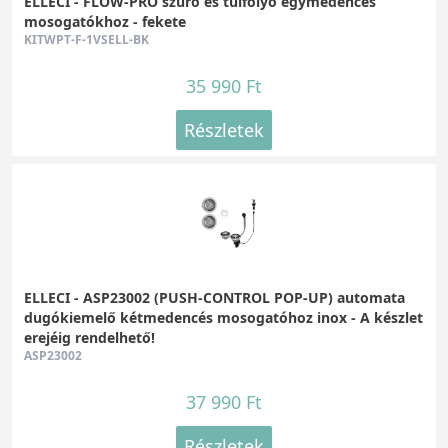
ELLECI - FLOW-PRO szűrő és túlfolyó egymedencés
mosogatókhoz - fekete
KITWPT-F-1VSELL-BK
35 990 Ft
Részletek
ELLECI - ASP23002 (PUSH-CONTROL POP-UP) automata
dugókiemelő kétmedencés mosogatóhoz inox - A készlet
erejéig rendelhető!
ASP23002
37 990 Ft
Részletek