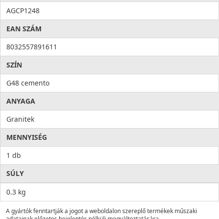
AGCP1248
EAN SZÁM
8032557891611
SZÍN
G48 cemento
ANYAGA
Granitek
MENNYISÉG
1 db
SÚLY
0.3 kg
A gyártók fenntartják a jogot a weboldalon szereplő termékek műszaki
adatainak előzetes bejelentés nélküli megváltoztatására.