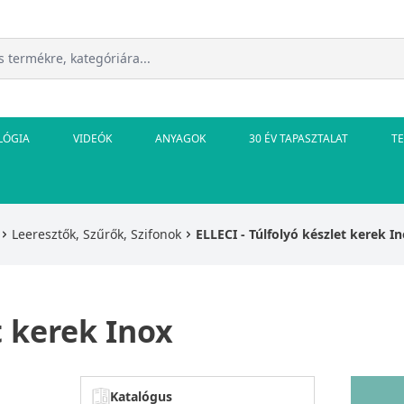
LÓGIA
VIDEÓK
ANYAGOK
30 ÉV TAPASZTALAT
T
Leeresztők, Szűrők, Szifonok
ELLECI - Túlfolyó készlet kerek I
t kerek Inox
Katalógus