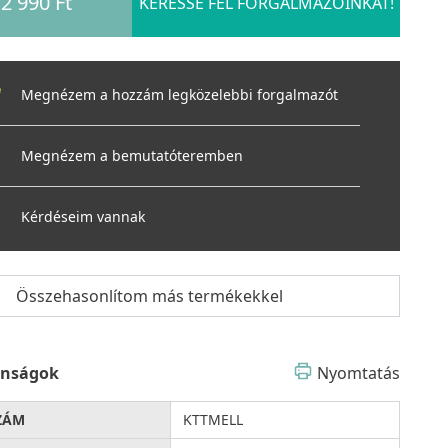
2 990 Ft
KERESSE FEL FORGALMAZÓINKAT!
Megnézem a hozzám legközelebbi forgalmazót
Megnézem a bemutatóteremben
Kérdéseim vannak
Összehasonlítom más termékekkel
onságok
Nyomtatás
ZÁM
KTTMELL