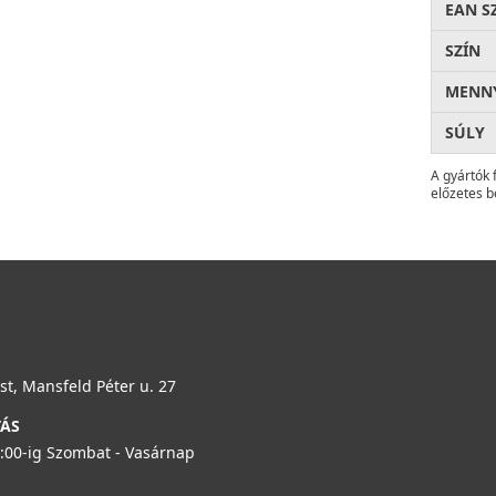
EAN S
SZÍN
MENNY
SÚLY
A gyártók 
előzetes b
t, Mansfeld Péter u. 27
TÁS
6:00-ig Szombat - Vasárnap