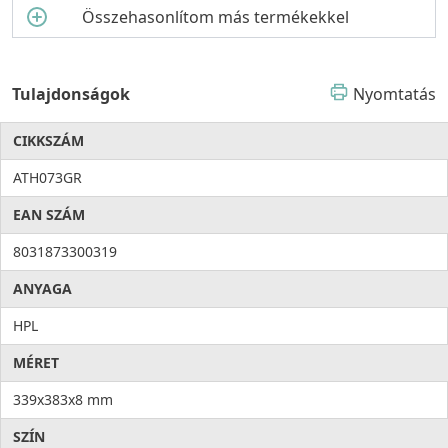
Összehasonlítom más termékekkel
Tulajdonságok
Nyomtatás
CIKKSZÁM
ATH073GR
EAN SZÁM
8031873300319
ANYAGA
HPL
MÉRET
339x383x8 mm
SZÍN