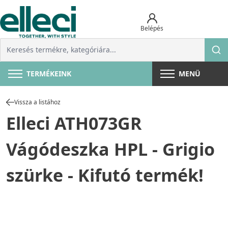
Belépés
TERMÉKEINK
MENÜ
Vissza a listához
Elleci ATH073GR
Vágódeszka HPL - Grigio
szürke - Kifutó termék!