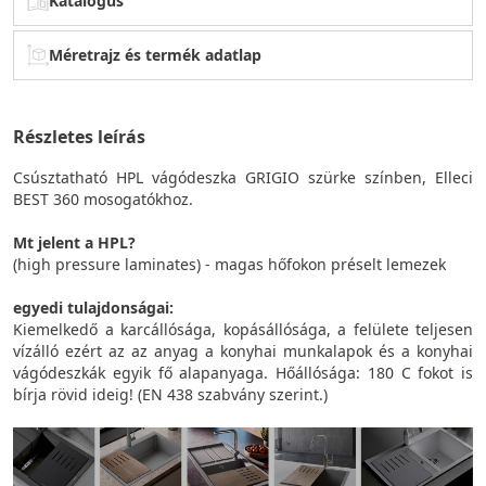
Katalógus
Méretrajz és termék adatlap
Részletes leírás
Csúsztatható HPL vágódeszka GRIGIO szürke színben, Elleci
BEST 360 mosogatókhoz.
Mt jelent a HPL?
(high pressure laminates) - magas hőfokon préselt lemezek
egyedi tulajdonságai:
Kiemelkedő a karcállósága, kopásállósága, a felülete teljesen
vízálló ezért az az anyag a konyhai munkalapok és a konyhai
vágódeszkák egyik fő alapanyaga. Hőállósága: 180 C fokot is
bírja rövid ideig! (EN 438 szabvány szerint.)