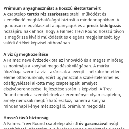
Prémium anyaghasználat a hosszú élettartamért
A csaptelep
tartós réz szerkezet
e stabil működést és
kiemelkedő megbízhatóságot biztosít a mindennapokban. A
gondosan megválasztott alapanyagok és a
precíz kidolgozás
hozzájárulnak ahhoz, hogy a Falmec Trevi Round hosszú távon
is megőrizze kiváló működését és elegáns megjelenését, így
valódi értéket képvisel otthonában.
A víz új megközelítése
A Falmec neve évtizedek óta az innováció és a magas minőség
szinonimája a konyhai megoldások világában. A márka
filozófiája szerint a víz – akárcsak a levegő – nélkülözhetetlen
eleme otthonunknak, ezért ugyanazzal a szakértelemmel és
odafigyeléssel alkotta meg csaptelepeit, amelyet
elszívóberendezései fejlesztése során is képvisel. A Trevi
Round ennek a szemléletnek az eredménye: olyan csaptelep,
amely nemcsak megbízható eszköz, hanem a konyha
mindennapi kényelmét szolgáló, prémium megoldás.
Hosszú távú biztonság
A Falmec Trevi Round csaptelep akár
5 év garanciával
nyújt