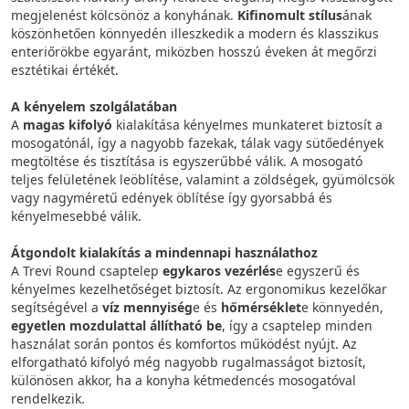
megjelenést kölcsönöz a konyhának.
Kifinomult stílus
ának
köszönhetően könnyedén illeszkedik a modern és klasszikus
enteriőrökbe egyaránt, miközben hosszú éveken át megőrzi
esztétikai értékét.
A kényelem szolgálatában
A
magas kifolyó
kialakítása kényelmes munkateret biztosít a
mosogatónál, így a nagyobb fazekak, tálak vagy sütőedények
megtöltése és tisztítása is egyszerűbbé válik. A mosogató
teljes felületének leöblítése, valamint a zöldségek, gyümölcsök
vagy nagyméretű edények öblítése így gyorsabbá és
kényelmesebbé válik.
Átgondolt kialakítás a mindennapi használathoz
A Trevi Round csaptelep
egykaros
vezérlés
e egyszerű és
kényelmes kezelhetőséget biztosít. Az ergonomikus kezelőkar
segítségével a
víz mennyiség
e és
hőmérséklet
e könnyedén,
egyetlen mozdulattal állítható be
, így a csaptelep minden
használat során pontos és komfortos működést nyújt. Az
elforgatható kifolyó még nagyobb rugalmasságot biztosít,
különösen akkor, ha a konyha kétmedencés mosogatóval
rendelkezik.