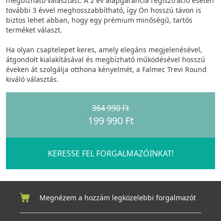
megbízható választást. A 2 év alapgarancia regisztráció esetén
további 3 évvel meghosszabbítható, így Ön hosszú távon is
biztos lehet abban, hogy egy prémium minőségű, tartós
terméket választ.
Ha olyan csaptelepet keres, amely elegáns megjelenésével,
átgondolt kialakításával és megbízható működésével hosszú
éveken át szolgálja otthona kényelmét, a Falmec Trevi Round
kiváló választás.
364 990 Ft
199 990 Ft
KERESSE FEL FORGALMAZÓINKAT!
Megnézem a hozzám legközelebbi forgalmazót