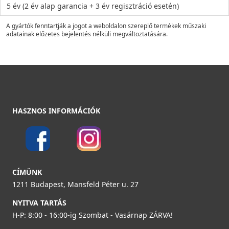
5 év (2 év alap garancia + 3 év regisztráció esetén)
A gyártók fenntartják a jogot a weboldalon szereplő termékek műszaki
adatainak előzetes bejelentés nélküli megváltoztatására.
HASZNOS INFORMÁCIÓK
CÍMÜNK
1211 Budapest, Mansfeld Péter u. 27
NYITVA TARTÁS
H-P: 8:00 - 16:00-ig Szombat - Vasárnap ZÁRVA!