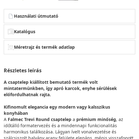
Használati útmutató
Katalógus
Méretrajz és termék adatlap
Részletes leírás
A csaptelep kiállított bemutató termék volt
mintatermünkben, így apró karcok, enyhe sérülések
előfordulhatnak rajta.
Kifinomult elegancia egy modern vagy kalsszikus
konyhában
A
Falmec Trevi Round csaptelep
a
prémium minőség
, az
időtálló formatervezés és a mindennapi funkcionalitás
harmonikus találkozása. Lágyan ívelt vonalvezetése és
szálcsiszolt halvány arany felülete elegáns, mégis visszafogott