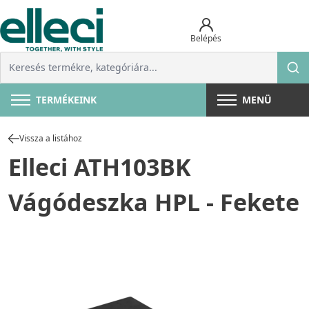
Belépés
TERMÉKEINK
MENÜ
Vissza a listához
Elleci ATH103BK
Vágódeszka HPL - Fekete