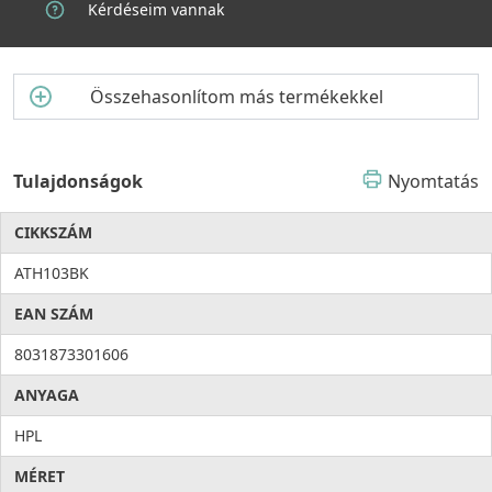
Kérdéseim vannak
Összehasonlítom más termékekkel
Tulajdonságok
Nyomtatás
CIKKSZÁM
ATH103BK
EAN SZÁM
8031873301606
ANYAGA
HPL
MÉRET