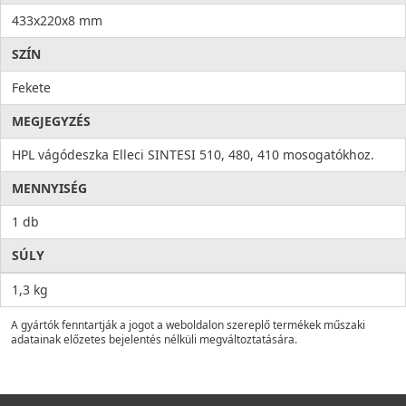
433x220x8 mm
SZÍN
Fekete
MEGJEGYZÉS
HPL vágódeszka Elleci SINTESI 510, 480, 410 mosogatókhoz.
MENNYISÉG
1 db
SÚLY
1,3 kg
A gyártók fenntartják a jogot a weboldalon szereplő termékek műszaki
adatainak előzetes bejelentés nélküli megváltoztatására.