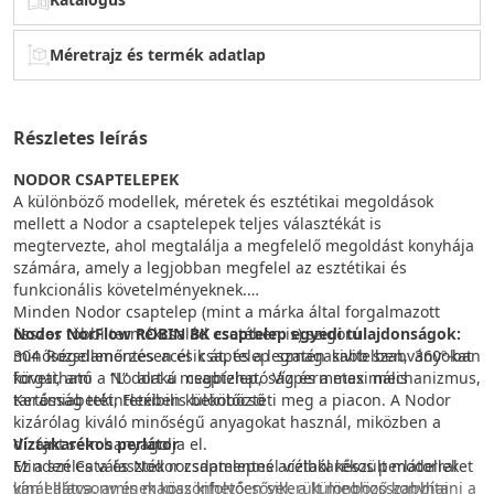
Méretrajz és termék adatlap
Részletes leírás
NODOR CSAPTELEPEK
A különböző modellek, méretek és esztétikai megoldások
mellett a Nodor a csaptelepek teljes választékát is
megtervezte, ahol megtalálja a megfelelő megoldást konyhája
számára, amely a legjobban megfelel az esztétikai és
funkcionális követelményeknek.
Minden Nodor csaptelep (mint a márka által forgalmazott
összes többi termékcsalád esetében is) szigorú
Nodor NorFlow ROBIN BK csaptelep egyedi tulajdonságok:
minőségellenőrzésen esik át, és a legmagasabb szabványokat
304 Rozsdamentes acél csaptelep szatén kivitelben, 360º-ban
követi, ami a Nodort a megbízhatóság és a maximális
forgatható “L” alakú csaptelep, Vízpermetes mechanizmus,
tartósság tekintetében különbözteti meg a piacon. A Nodor
Kerámiabetét, Flexibilis bekötőcső
kizárólag kiváló minőségű anyagokat használ, miközben a
dizájnt sem hanyagolja el.
Víztakarékos perlátor
Ez a széles választék rozsdamentes acélból készült modelleket
Minden Cata és Nodor csaptelepnél víztakarékos perlátorral
kínál alacsony és magas kifolyócsővel, a különböző konyhai
van ellátva, aminek köszönhetően sikerült meghosszabbítani a