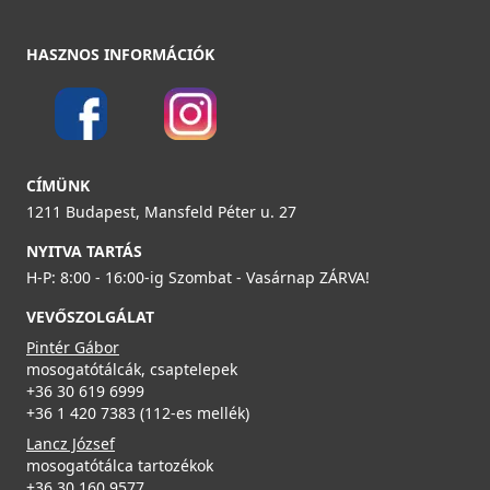
HASZNOS INFORMÁCIÓK
CÍMÜNK
1211 Budapest, Mansfeld Péter u. 27
NYITVA TARTÁS
H-P: 8:00 - 16:00-ig Szombat - Vasárnap ZÁRVA!
VEVŐSZOLGÁLAT
Pintér Gábor
mosogatótálcák, csaptelepek
+36 30 619 6999
+36 1 420 7383 (112-es mellék)
Lancz József
mosogatótálca tartozékok
+36 30 160 9577