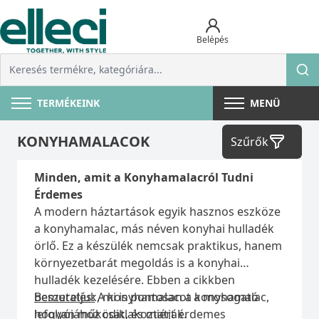
Belépés
TERMÉKEINK
MENÜ
KONYHAMALACOK
Szűrők
Minden, amit a Konyhamalacról Tudni
Érdemes
A modern háztartások egyik hasznos eszköze
a konyhamalac, más néven konyhai hulladék
örlő. Ez a készülék nemcsak praktikus, hanem
környezetbarát megoldás is a konyhai
hulladék kezelésére. Ebben a cikkben
bemutatjuk, mi is pontosan a konyhamalac,
Beszerelés:
A konyhamalacot a mosogató
hogyan működik, és miért érdemes
lefolyójához csatlakoztatják.