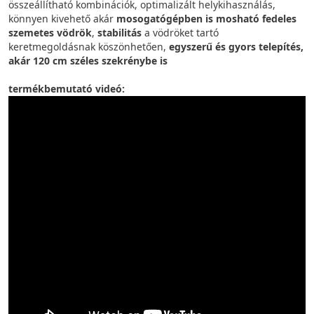
összeállítható kombinációk, optimalizált helykihasználás,
könnyen kivehető akár
mosogatógépben is mosható
fedeles
szemetes vödrök
,
stabilitás
a vödröket tartó
keretmegoldásnak köszönhetően,
egyszerű és gyors telepítés,
akár 120 cm széles szekrénybe is
termékbemutató videó: