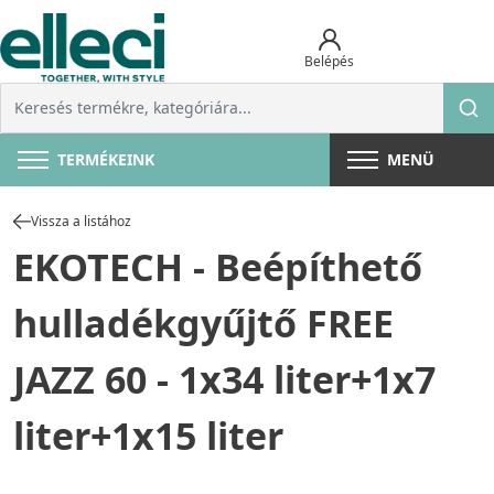
Belépés
TERMÉKEINK
MENÜ
Vissza a listához
EKOTECH - Beépíthető
hulladékgyűjtő FREE
JAZZ 60 - 1x34 liter+1x7
liter+1x15 liter