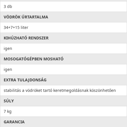
3 db
VÖDRÖK ŰRTARTALMA
34+7+15 liter
KIHÚZHATÓ RENDSZER
igen
MOSOGATÓGÉPBEN MOSHATÓ
igen
EXTRA TULAJDONSÁG
stabilitás a vödröket tartó keretmegoldásnak köszönhetően
SÚLY
7 kg
GARANCIA