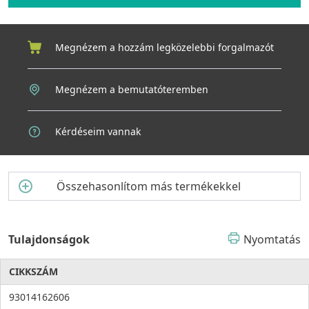
keretmegoldásnak köszönhetően, egyszerű és gyors telepítés,
beépítési mélység csak 320 mm
Megnézem a hozzám legközelebbi forgalmazót
Megnézem a bemutatóteremben
Kérdéseim vannak
Összehasonlítom más termékekkel
Tulajdonságok
Nyomtatás
CIKKSZÁM
93014162606