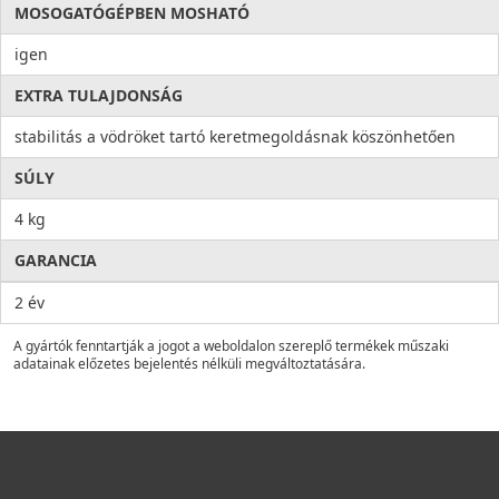
MOSOGATÓGÉPBEN MOSHATÓ
igen
EXTRA TULAJDONSÁG
stabilitás a vödröket tartó keretmegoldásnak köszönhetően
SÚLY
4 kg
GARANCIA
2 év
A gyártók fenntartják a jogot a weboldalon szereplő termékek műszaki
adatainak előzetes bejelentés nélküli megváltoztatására.