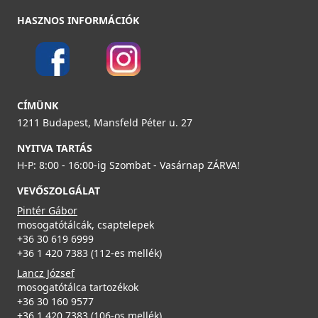
HASZNOS INFORMÁCIÓK
CÍMÜNK
1211 Budapest, Mansfeld Péter u. 27
NYITVA TARTÁS
H-P: 8:00 - 16:00-ig Szombat - Vasárnap ZÁRVA!
VEVŐSZOLGÁLAT
Pintér Gábor
mosogatótálcák, csaptelepek
+36 30 619 6999
+36 1 420 7383 (112-es mellék)
Lancz József
mosogatótálca tartozékok
+36 30 160 9577
+36 1 420 7383 (106-os mellék)