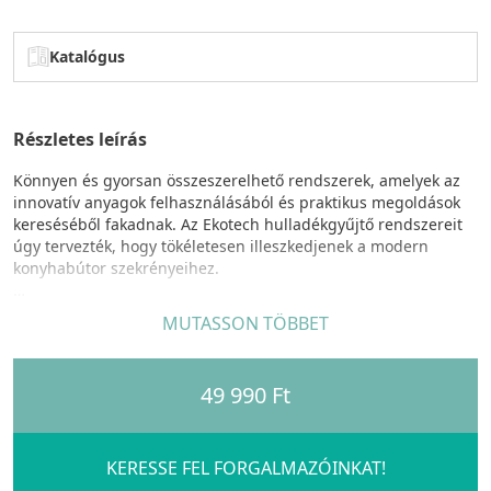
Katalógus
Részletes leírás
Könnyen és gyorsan összeszerelhető rendszerek, amelyek az
innovatív anyagok felhasználásából és praktikus megoldások
kereséséből fakadnak. Az Ekotech hulladékgyűjtő rendszereit
úgy tervezték, hogy tökéletesen illeszkedjenek a modern
konyhabútor szekrényeihez.
FREE JAZZ SHORT család egyedi tulajdonságok:
MUTASSON TÖBBET
Szekrénybe szerelhető,
teljesen kihúzható
hulladékgyűjtő
rendszer, szelektív hulladékgyűjtéshez.
49 990 Ft
szelektív hulladékgyűjtési lehetőség, rugalmasan
összeállítható kombinációk, optimalizált helykihasználás,
könnyen kivehető
akár mosogatógépben is mosható fedeles
KERESSE FEL FORGALMAZÓINKAT!
szemetes vödrök
,
stabilitás
a vödröket tartó