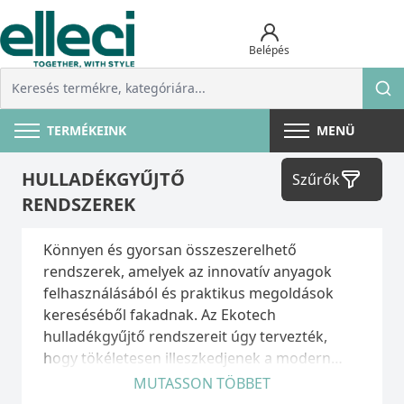
Belépés
TERMÉKEINK
MENÜ
HULLADÉKGYŰJTŐ
Szűrők
RENDSZEREK
Könnyen és gyorsan összeszerelhető
rendszerek, amelyek az innovatív anyagok
felhasználásából és praktikus megoldások
kereséséből fakadnak. Az Ekotech
hulladékgyűjtő rendszereit úgy tervezték,
hogy tökéletesen illeszkedjenek a modern
konyhabútor szekrényeihez. Olaszországi
MUTASSON TÖBBET
gyártás, olasz formatervezés és minőség.