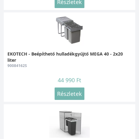
Részletek
EKOTECH - Beépíthető hulladékgyűjtő MEGA 40 - 2x20
liter
90084162S
44 990 Ft
Részletek