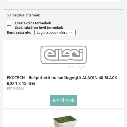
Közel 100-féle konyhai szemetes 2 év
teljeskörű garanciával.
60 megfelelő termék
Csak akciós termékek
Csak raktáron lévő termékek
Rendezési elv:
EKOTECH - Beépíthető hulladékgyűjtő ALADIN 40 BLACK
BIO 1 x 15 liter
90134060J
Részletek