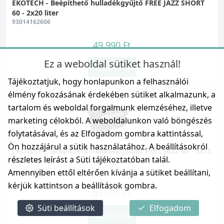
EKOTECH - Beépíthető hulladékgyűjtő FREE JAZZ SHORT
60 - 2x20 liter
93014162606
49 990 Ft
Ez a weboldal sütiket használ!
Részletek
Tájékoztatjuk, hogy honlapunkon a felhasználói
élmény fokozásának érdekében sütiket alkalmazunk, a
tartalom és weboldal forgalmunk elemzéséhez, illetve
marketing célokból. A weboldalunkon való böngészés
folytatásával, és az Elfogadom gombra kattintással,
Ön hozzájárul a sütik használatához. A beállításokról
EKOTECH - Beépíthető hulladékgyűjtő FREE JAZZ 60 - 3x15
részletes leírást a Süti tájékoztatóban talál.
liter+1x7 liter
93014162602
Amennyiben ettől eltérően kívánja a sütiket beállítani,
kérjük kattintson a beállítások gombra.
49 990 Ft
Süti beállítások
Elfogadom
Részletek